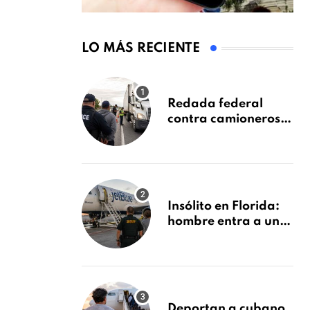
LO MÁS RECIENTE
Redada federal
contra camioneros
inmigrantes deja 137
detenidos: ICE
intensifica controles
en carreteras de
EE.UU.
Insólito en Florida:
hombre entra a un
avión de JetBlue y lo
encuentran
durmiendo dentro
Deportan a cubano