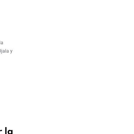
la
jala y
 la