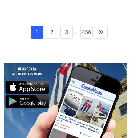
1
2
3
456
...