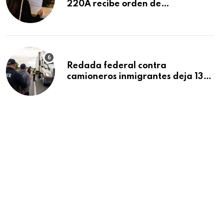
220A recibe orden de
deportación: “Todavía no me
puedo creer esta noticia”
Redada federal contra
camioneros inmigrantes deja 137
detenidos: ICE intensifica
controles en carreteras de EE.UU.