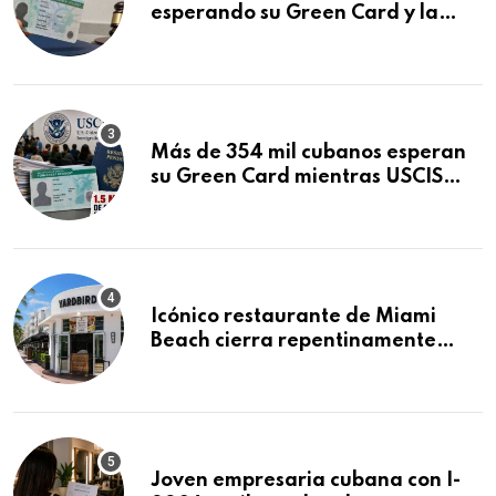
esperando su Green Card y la
obtuvo en 20 días tras Writ of
Mandamus
Más de 354 mil cubanos esperan
su Green Card mientras USCIS
acumula 1.5 millones de
residencias pendientes
Icónico restaurante de Miami
Beach cierra repentinamente
después de 15 años en South
Beach
Joven empresaria cubana con I-