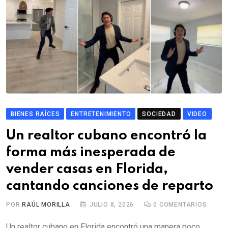
BIENES RAÍCES
ENTRETENIMIENTO
SOCIEDAD
VIDEO
Un realtor cubano encontró la
forma más inesperada de
vender casas en Florida,
cantando canciones de reparto
POR
RAÚL MORILLA
JULIO 8, 2026
0
COMENTARIOS
Un realtor cubano en Florida encontró una manera poco