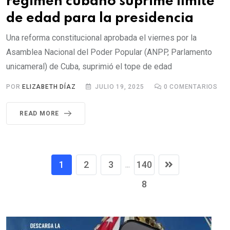
régimen cubano suprime límite
de edad para la presidencia
Una reforma constitucional aprobada el viernes por la
Asamblea Nacional del Poder Popular (ANPP, Parlamento
unicameral) de Cuba, suprimió el tope de edad
POR
ELIZABETH DÍAZ
JULIO 19, 2025
0
COMENTARIOS
READ MORE
1
2
3
140
...
8