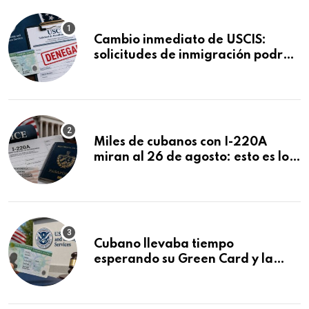
Cambio inmediato de USCIS:
solicitudes de inmigración podrán
ser negadas sin previo aviso
Miles de cubanos con I-220A
miran al 26 de agosto: esto es lo
que podría decidirse en una
audiencia clave
Cubano llevaba tiempo
esperando su Green Card y la
obtuvo en 20 días tras Writ of
Mandamus