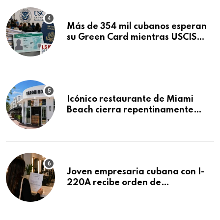
Más de 354 mil cubanos esperan
su Green Card mientras USCIS
acumula 1.5 millones de
residencias pendientes
Icónico restaurante de Miami
Beach cierra repentinamente
después de 15 años en South
Beach
Joven empresaria cubana con I-
220A recibe orden de
deportación: “Todavía no me
puedo creer esta noticia”