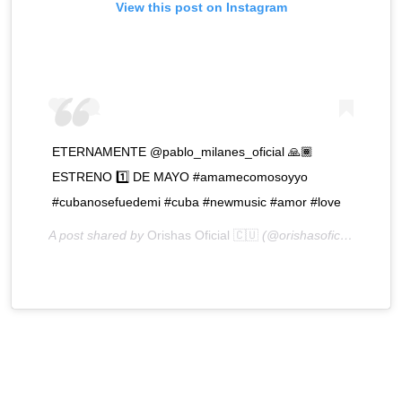
View this post on Instagram
ETERNAMENTE @pablo_milanes_oficial 🙏🏾
ESTRENO 1️⃣ DE MAYO #amamecomosoyyo
#cubanosefuedemi #cuba #newmusic #amor #love
A post shared by
Orishas Oficial 🇨🇺
(@orishasoficial) on
Apr