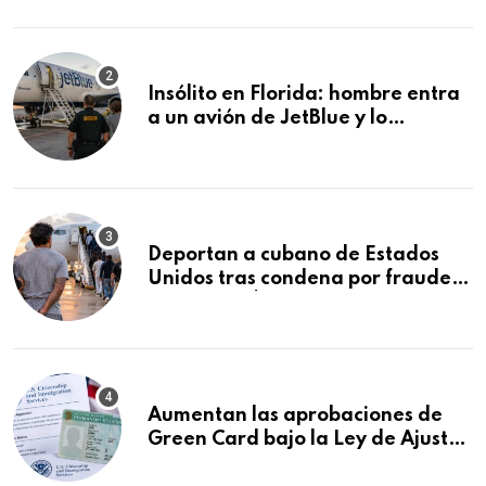
controles en carreteras de EE.UU.
Insólito en Florida: hombre entra
a un avión de JetBlue y lo
encuentran durmiendo dentro
Deportan a cubano de Estados
Unidos tras condena por fraude
de más de $340,000 y robo de
vehículos
Aumentan las aprobaciones de
Green Card bajo la Ley de Ajuste
Cubano.: estos son los casos que