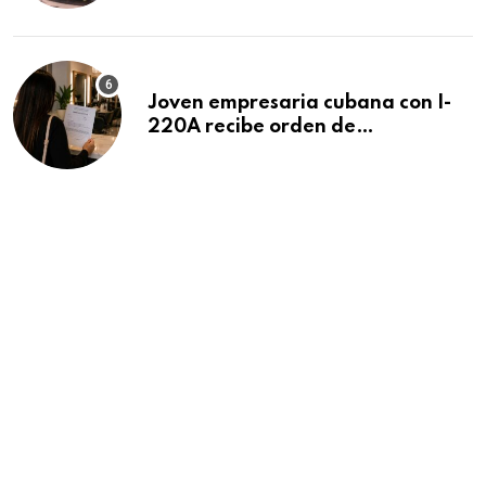
Beach
Joven empresaria cubana con I-
220A recibe orden de
deportación: “Todavía no me
puedo creer esta noticia”