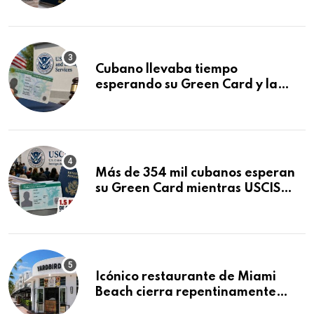
audiencia clave
Cubano llevaba tiempo
esperando su Green Card y la
obtuvo en 20 días tras Writ of
Mandamus
Más de 354 mil cubanos esperan
su Green Card mientras USCIS
acumula 1.5 millones de
residencias pendientes
Icónico restaurante de Miami
Beach cierra repentinamente
después de 15 años en South