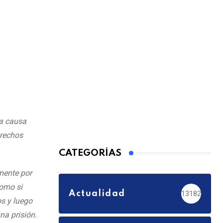
na causa
erechos
CATEGORÍAS
mente por
como si
Actualidad
13182
os y luego
na prisión.