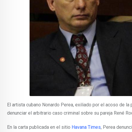
El artista cubano Nonardo Perea, exiliado por el acoso de la p
denunciar el arbitrario caso criminal sobre su pareja René Ro
En la carta publicada en el sitio
Havana Times
, Perea denunci