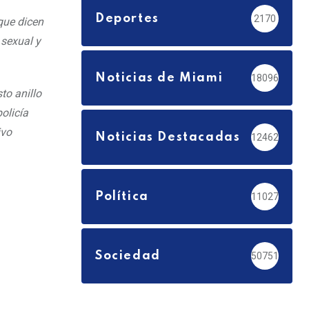
Deportes
2170
 que dicen
 sexual y
Noticias de Miami
18096
to anillo
olicía
ivo
Noticias Destacadas
12462
Política
11027
Sociedad
50751