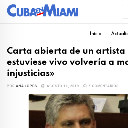
Skip
to
content
Inicio
Actuali
Carta abierta de un artista
estuviese vivo volvería a m
injusticias»
POR
ANA LOPES
AGOSTO 11, 2019
6
COMENTARIOS