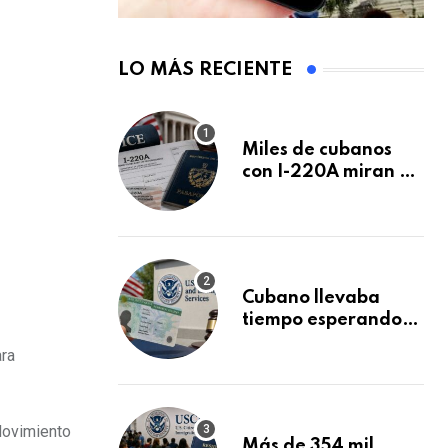
LO MÁS RECIENTE
Miles de cubanos
con I-220A miran al
26 de agosto: esto
es lo que podría
decidirse en una
audiencia clave
Cubano llevaba
tiempo esperando
su Green Card y la
ara
obtuvo en 20 días
tras Writ of
Mandamus
 Movimiento
Más de 354 mil