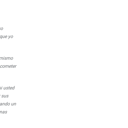
so
 que yo
o mismo
 cometer
i usted
r sus
zando un
onas