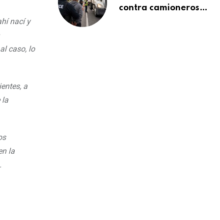
contra camioneros
inmigrantes deja
hí nací y
137 detenidos: ICE
intensifica controles
l caso, lo
en carreteras de
EE.UU.
entes, a
 la
os
en la
.