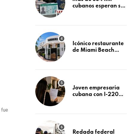
cubanos esperan su
Green Card
mientras USCIS
acumula 1.5 millones
de residencias
pendientes
Icónico restaurante
de Miami Beach
cierra
repentinamente
después de 15 años
en South Beach
Joven empresaria
cubana con I-220A
recibe orden de
deportación:
 fue
“Todavía no me
puedo creer esta
noticia”
Redada federal