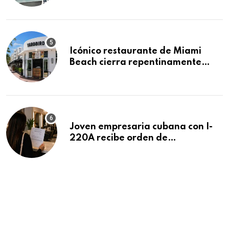
residencias pendientes
Icónico restaurante de Miami
Beach cierra repentinamente
después de 15 años en South
Beach
Joven empresaria cubana con I-
220A recibe orden de
deportación: “Todavía no me
puedo creer esta noticia”