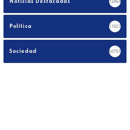
Noticias Destacadas
12463
Política
11027
Sociedad
50751