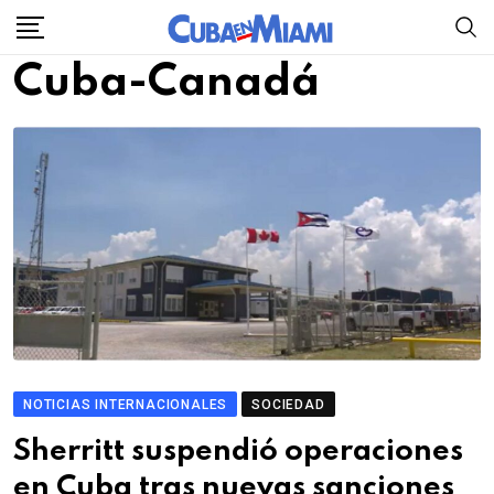
Skip
to
Cuba-Canadá
content
NOTICIAS INTERNACIONALES
SOCIEDAD
Sherritt suspendió operaciones
en Cuba tras nuevas sanciones