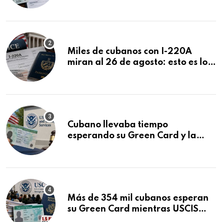
ser negadas sin previo aviso
Miles de cubanos con I-220A
miran al 26 de agosto: esto es lo
que podría decidirse en una
audiencia clave
Cubano llevaba tiempo
esperando su Green Card y la
obtuvo en 20 días tras Writ of
Mandamus
Más de 354 mil cubanos esperan
su Green Card mientras USCIS
acumula 1.5 millones de