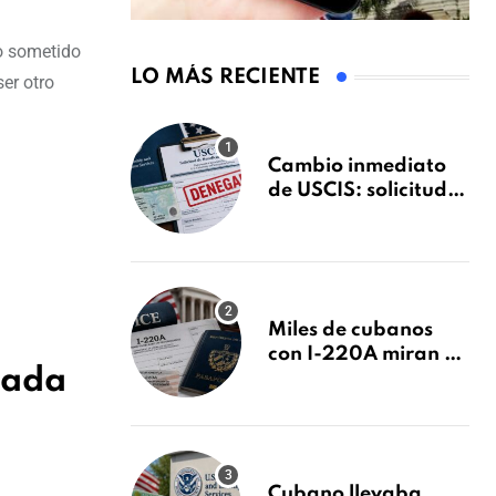
do sometido
LO MÁS RECIENTE
ser otro
Cambio inmediato
de USCIS: solicitudes
de inmigración
podrán ser negadas
sin previo aviso
Miles de cubanos
con I-220A miran al
iada
26 de agosto: esto es
lo que podría
decidirse en una
audiencia clave
Cubano llevaba