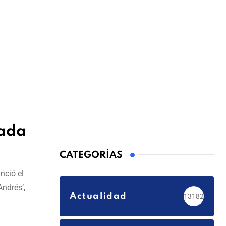
rada
CATEGORÍAS
nció el
ndrés’,
Actualidad
13182