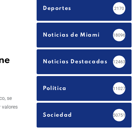
Deportes
2170
Noticias de Miami
18096
ane
Noticias Destacadas
12463
Política
11027
co, se
y valores
Sociedad
50751