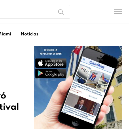
Miami
Noticias
ró
tival