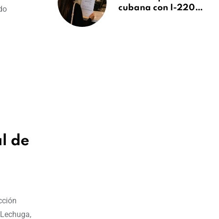
cubana con I-220A
ido
recibe orden de
deportación:
“Todavía no me
puedo creer esta
noticia”
l de
cción
s Lechuga,