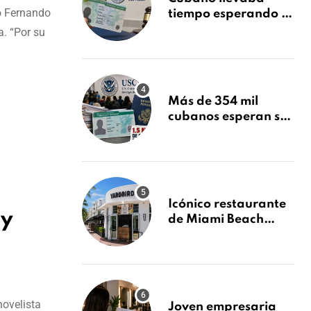
no Fernando
tiempo esperando su
Green Card y la
a. “Por su
obtuvo en 20 días
tras Writ of
Mandamus
Más de 354 mil
cubanos esperan su
Green Card mientras
USCIS acumula 1.5
millones de
residencias
pendientes
Icónico restaurante
 y
de Miami Beach
cierra
repentinamente
después de 15 años
en South Beach
novelista
Joven empresaria