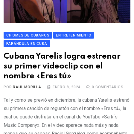
CHISMES DE CUBANOS
ENTRETENIMIENTO
FARÁNDULA EN CUBA
Cubana Yarelis logra estrenar
su primer videoclip con el
nombre «Eres tú»
POR
RAÚL MORILLA
ENERO 8, 2024
0
COMENTARIOS
Tal y como se previó en diciembre, la cubana Yarelis estrenó
su primera canción de reguetón con el nombre «Eres tú», la
cual se puede disfrutar en el canal de YouTube «Sark´s
Music Company». En el video aparece nada más y nada
menos que su esposo Raciel González como acompañante.