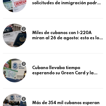
solicitudes de inmigración podrán
ser negadas sin previo aviso
Miles de cubanos con I-220A
miran al 26 de agosto: esto es lo
que podría decidirse en una
audiencia clave
Cubano llevaba tiempo
esperando su Green Card y la
obtuvo en 20 días tras Writ of
Mandamus
Más de 354 mil cubanos esperan