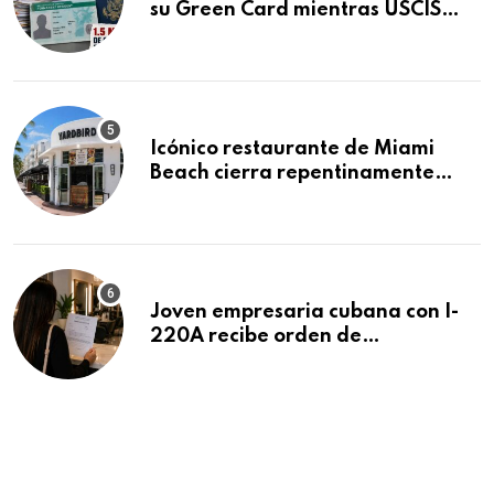
su Green Card mientras USCIS
acumula 1.5 millones de
residencias pendientes
Icónico restaurante de Miami
Beach cierra repentinamente
después de 15 años en South
Beach
Joven empresaria cubana con I-
220A recibe orden de
deportación: “Todavía no me
puedo creer esta noticia”