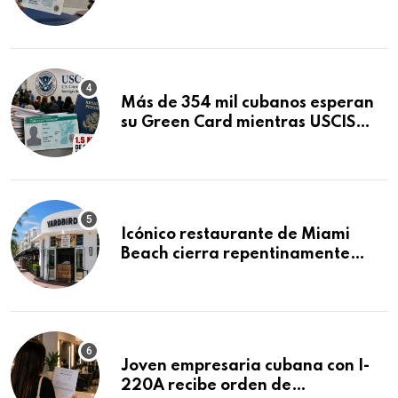
obtuvo en 20 días tras Writ of
Mandamus
Más de 354 mil cubanos esperan
su Green Card mientras USCIS
acumula 1.5 millones de
residencias pendientes
Icónico restaurante de Miami
Beach cierra repentinamente
después de 15 años en South
Beach
Joven empresaria cubana con I-
220A recibe orden de