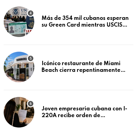
Más de 354 mil cubanos esperan
su Green Card mientras USCIS
acumula 1.5 millones de
residencias pendientes
Icónico restaurante de Miami
Beach cierra repentinamente
después de 15 años en South
Beach
Joven empresaria cubana con I-
220A recibe orden de
deportación: “Todavía no me
puedo creer esta noticia”