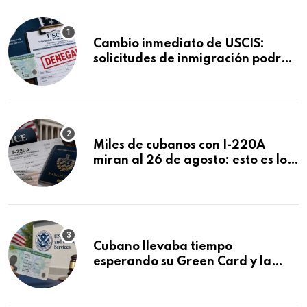
Cambio inmediato de USCIS:
solicitudes de inmigración podrán
ser negadas sin previo aviso
Miles de cubanos con I-220A
miran al 26 de agosto: esto es lo
que podría decidirse en una
audiencia clave
Cubano llevaba tiempo
esperando su Green Card y la
obtuvo en 20 días tras Writ of
Mandamus