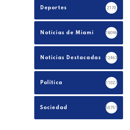
Deportes
2170
Noticias de Miami
18096
Noticias Destacadas
12463
Política
11027
Sociedad
50751