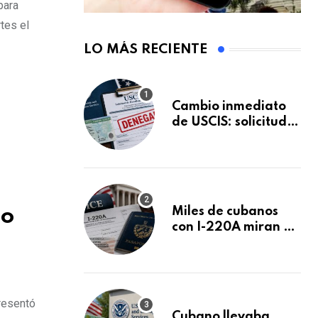
para
tes el
LO MÁS RECIENTE
Cambio inmediato
de USCIS: solicitudes
de inmigración
podrán ser negadas
sin previo aviso
Miles de cubanos
to
con I-220A miran al
26 de agosto: esto
es lo que podría
decidirse en una
audiencia clave
resentó
Cubano llevaba