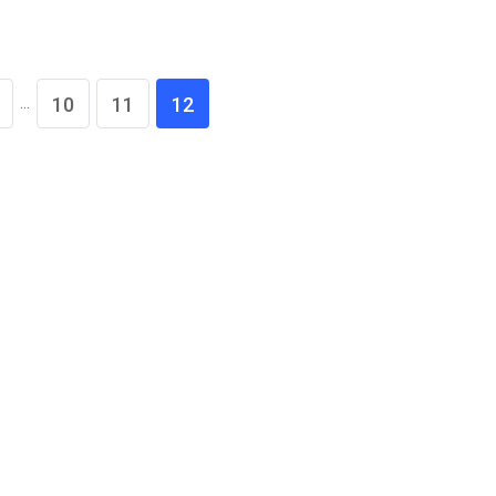
...
10
11
12