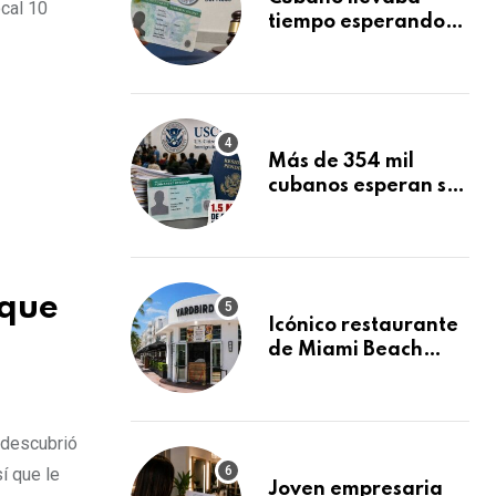
ocal 10
tiempo esperando
su Green Card y la
obtuvo en 20 días
tras Writ of
Mandamus
Más de 354 mil
cubanos esperan su
Green Card
mientras USCIS
acumula 1.5 millones
de residencias
 que
pendientes
Icónico restaurante
de Miami Beach
cierra
repentinamente
después de 15 años
 descubrió
en South Beach
í que le
Joven empresaria