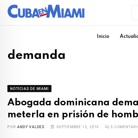
Skip
to
content
Inicio
Actuali
demanda
NOTICIAS DE MIAMI
Abogada dominicana deman
meterla en prisión de hom
POR
ANDY VALDES
SEPTIEMBRE 15, 2016
5
COMENTARI