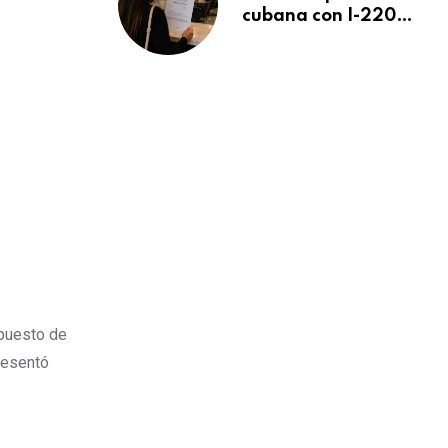
cubana con I-220A
recibe orden de
deportación:
“Todavía no me
puedo creer esta
noticia”
 puesto de
presentó