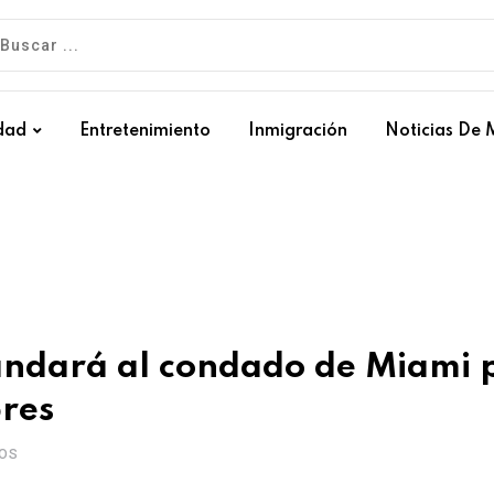
dad
Entretenimiento
Inmigración
Noticias De 
dará al condado de Miami 
bres
OS