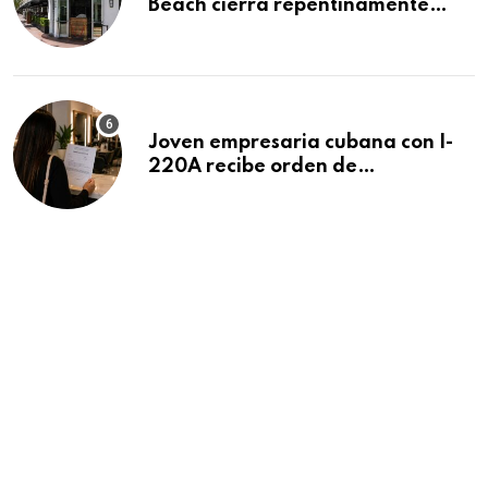
Beach cierra repentinamente
después de 15 años en South
Beach
Joven empresaria cubana con I-
220A recibe orden de
deportación: “Todavía no me
puedo creer esta noticia”