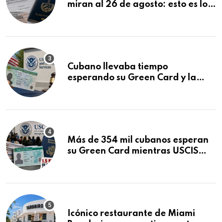
miran al 26 de agosto: esto es lo
que podría decidirse en una
audiencia clave
Cubano llevaba tiempo
esperando su Green Card y la
obtuvo en 20 días tras Writ of
Mandamus
Más de 354 mil cubanos esperan
su Green Card mientras USCIS
acumula 1.5 millones de
residencias pendientes
Icónico restaurante de Miami