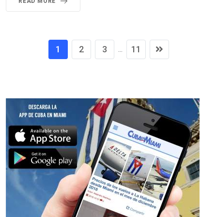
READ MORE
1
2
3
11
...