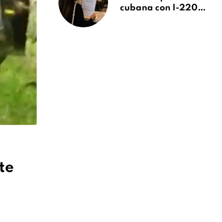
cubana con I-220A
recibe orden de
deportación:
“Todavía no me
puedo creer esta
noticia”
te