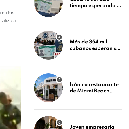
tiempo esperando su
Green Card y la
 en los
obtuvo en 20 días
vilizó a
tras Writ of
Mandamus
Más de 354 mil
cubanos esperan su
Green Card mientras
USCIS acumula 1.5
millones de
residencias
pendientes
Icónico restaurante
de Miami Beach
cierra
repentinamente
después de 15 años
en South Beach
Joven empresaria