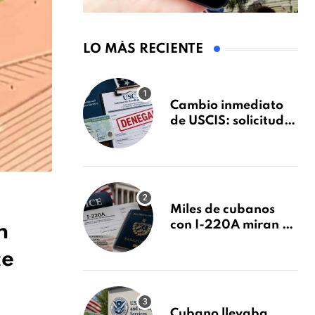
LO MÁS RECIENTE
Cambio inmediato
de USCIS: solicitudes
de inmigración
podrán ser negadas
sin previo aviso
Miles de cubanos
con I-220A miran al
n
26 de agosto: esto es
te
lo que podría
decidirse en una
audiencia clave
Cubano llevaba