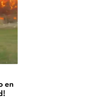
o en
d!