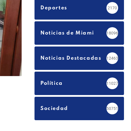
Deportes
2170
Noticias de Miami
18096
Noticias Destacadas
12463
Política
11027
Sociedad
50751