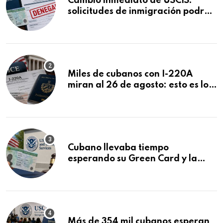
Cambio inmediato de USCIS:
solicitudes de inmigración podrán
ser negadas sin previo aviso
Miles de cubanos con I-220A
miran al 26 de agosto: esto es lo
que podría decidirse en una
audiencia clave
Cubano llevaba tiempo
esperando su Green Card y la
obtuvo en 20 días tras Writ of
Mandamus
Más de 354 mil cubanos esperan