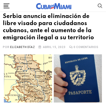
Skip
to
Serbia anuncia eliminación de
content
libre visado para ciudadanos
cubanos, ante el aumento de la
emigración ilegal a su territorio
POR
ELIZABETH DÍAZ
ABRIL 15, 2023
0
COMENTARIOS