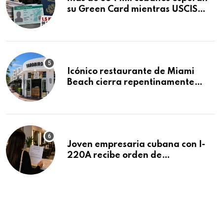
su Green Card mientras USCIS
acumula 1.5 millones de
residencias pendientes
Icónico restaurante de Miami
Beach cierra repentinamente
después de 15 años en South
Beach
Joven empresaria cubana con I-
220A recibe orden de
deportación: “Todavía no me
puedo creer esta noticia”