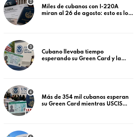
Miles de cubanos con I-220A
miran al 26 de agosto: esto es lo
que podría decidirse en una
audiencia clave
Cubano llevaba tiempo
esperando su Green Card y la
obtuvo en 20 días tras Writ of
Mandamus
Más de 354 mil cubanos esperan
su Green Card mientras USCIS
acumula 1.5 millones de
residencias pendientes