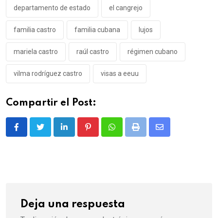
departamento de estado
el cangrejo
familia castro
familia cubana
lujos
mariela castro
raúl castro
régimen cubano
vilma rodríguez castro
visas a eeuu
Compartir el Post:
LinkedIn
Pinterest
Whatsapp
Print
Share
via
Email
Deja una respuesta