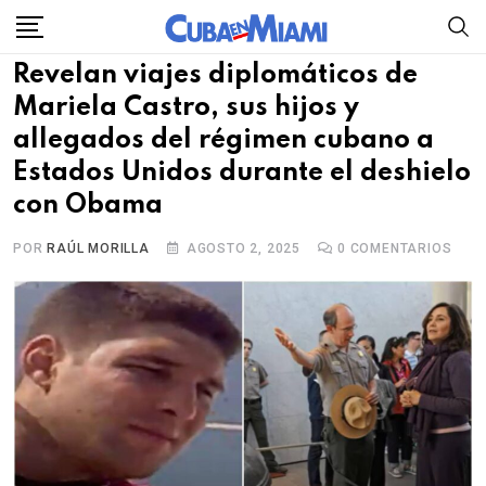
Skip
to
Revelan viajes diplomáticos de
content
Mariela Castro, sus hijos y
allegados del régimen cubano a
Estados Unidos durante el deshielo
con Obama
POR
RAÚL MORILLA
AGOSTO 2, 2025
0
COMENTARIOS