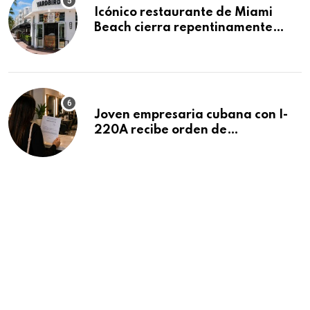
Icónico restaurante de Miami
Beach cierra repentinamente
después de 15 años en South
Beach
Joven empresaria cubana con I-
220A recibe orden de
deportación: “Todavía no me
puedo creer esta noticia”