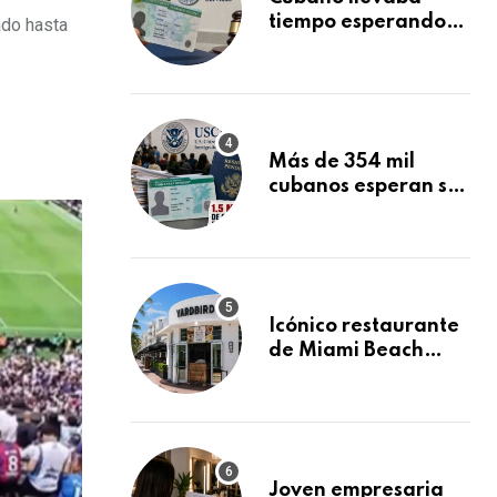
tiempo esperando
ado hasta
su Green Card y la
obtuvo en 20 días
tras Writ of
Mandamus
Más de 354 mil
cubanos esperan su
Green Card
mientras USCIS
acumula 1.5 millones
de residencias
pendientes
Icónico restaurante
de Miami Beach
cierra
repentinamente
después de 15 años
en South Beach
Joven empresaria