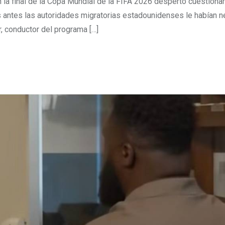
n la final de la Copa Mundial de la FIFA 2026 despertó cuestion
s antes las autoridades migratorias estadounidenses le habían n
r, conductor del programa […]