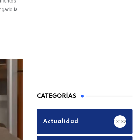
amientos
egado la
CATEGORÍAS
Actualidad
13182