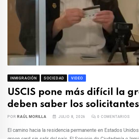
INMIGRACIÓN
SOCIEDAD
VIDEO
USCIS pone más difícil la g
deben saber los solicitantes
POR
RAÚL MORILLA
JULIO 8, 2026
0
COMENTARIOS
El camino hacia la residencia permanente en Estados Unidos
green card sin salir del país. El Servicio de Ciudadanía e I