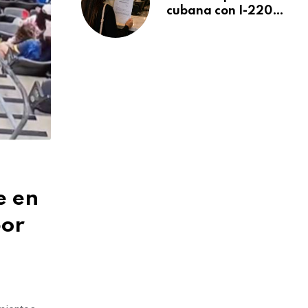
cubana con I-220A
recibe orden de
deportación:
“Todavía no me
puedo creer esta
noticia”
e en
por