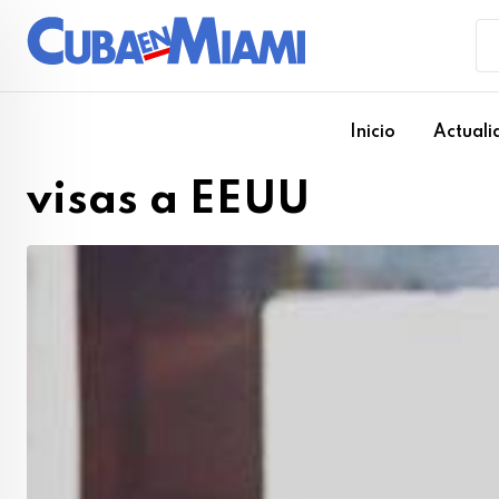
Skip
to
content
Inicio
Actuali
visas a EEUU