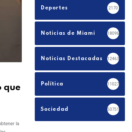
Deportes
2170
Noticias de Miami
18096
Noticias Destacadas
12463
Política
11027
o que
Sociedad
50751
btener la
las