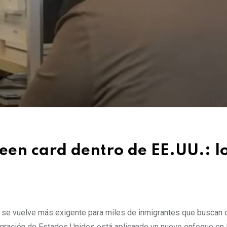
reen card dentro de EE.UU.: l
 se vuelve más exigente para miles de inmigrantes que buscan o
nmigración de Estados Unidos está aplicando un nuevo enfoque en 