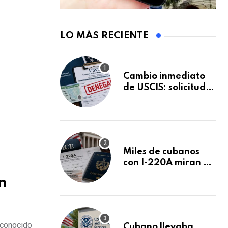
LO MÁS RECIENTE
Cambio inmediato
de USCIS: solicitudes
de inmigración
podrán ser negadas
sin previo aviso
Miles de cubanos
con I-220A miran al
26 de agosto: esto
n
es lo que podría
decidirse en una
audiencia clave
 conocido
Cubano llevaba