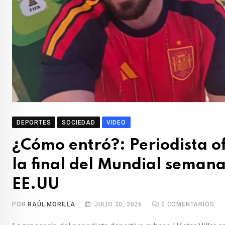
DEPORTES
SOCIEDAD
VIDEO
¿Cómo entró?: Periodista of
la final del Mundial seman
EE.UU
POR
RAÚL MORILLA
JULIO 20, 2026
0
COMENTARIOS