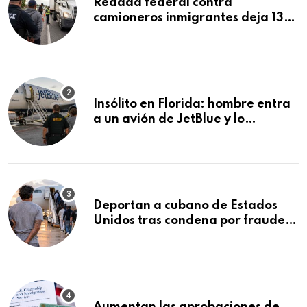
Redada federal contra
camioneros inmigrantes deja 137
detenidos: ICE intensifica
controles en carreteras de EE.UU.
Insólito en Florida: hombre entra
a un avión de JetBlue y lo
encuentran durmiendo dentro
Deportan a cubano de Estados
Unidos tras condena por fraude
de más de $340,000 y robo de
vehículos