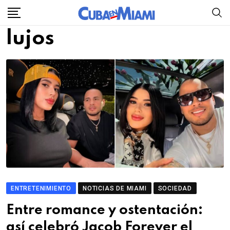
Skip
to
lujos
content
ENTRETENIMIENTO
NOTICIAS DE MIAMI
SOCIEDAD
Entre romance y ostentación:
así celebró Jacob Forever el