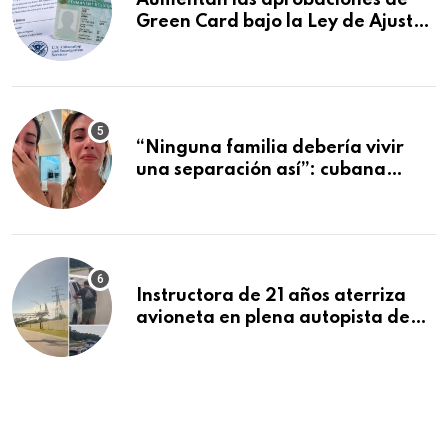
Aumentan las aprobaciones de
Green Card bajo la Ley de Ajuste
Cubano.: estos son los casos que
se están moviendo más rápido
“Ninguna familia debería vivir
una separación así”: cubana
deportada se despide de sus tres
hijos tras dos meses juntos en
Cancún
Instructora de 21 años aterriza
avioneta en plena autopista de
Florida tras falla del motor