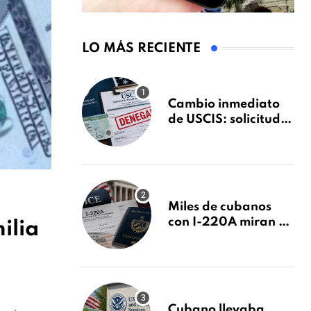
LO MÁS RECIENTE
Cambio inmediato
de USCIS: solicitudes
de inmigración
podrán ser negadas
sin previo aviso
Miles de cubanos
con I-220A miran al
ilia
26 de agosto: esto es
lo que podría
decidirse en una
audiencia clave
Cubano llevaba