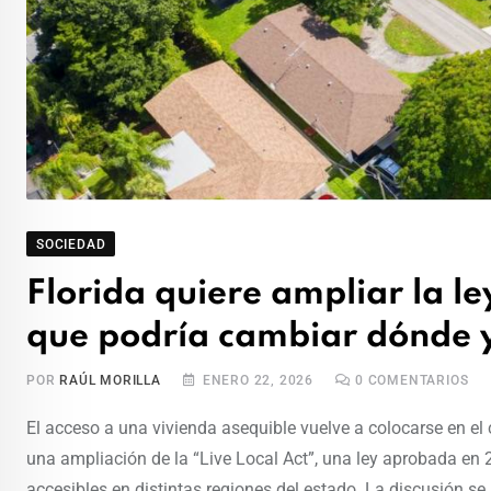
SOCIEDAD
Florida quiere ampliar la le
que podría cambiar dónde 
POR
RAÚL MORILLA
ENERO 22, 2026
0
COMENTARIOS
El acceso a una vivienda asequible vuelve a colocarse en el c
una ampliación de la “Live Local Act”, una ley aprobada en 2
accesibles en distintas regiones del estado. La discusión se