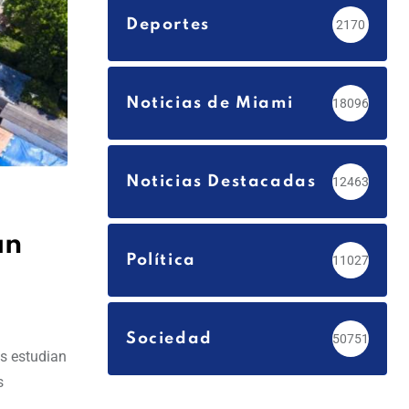
Deportes
2170
Noticias de Miami
18096
Noticias Destacadas
12463
an
Política
11027
Sociedad
50751
es estudian
s