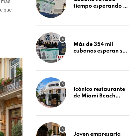
s más
tiempo esperando su
re que
Green Card y la
obtuvo en 20 días
tras Writ of
Mandamus
Más de 354 mil
cubanos esperan su
Green Card mientras
USCIS acumula 1.5
millones de
residencias
pendientes
Icónico restaurante
de Miami Beach
cierra
repentinamente
después de 15 años
en South Beach
Joven empresaria