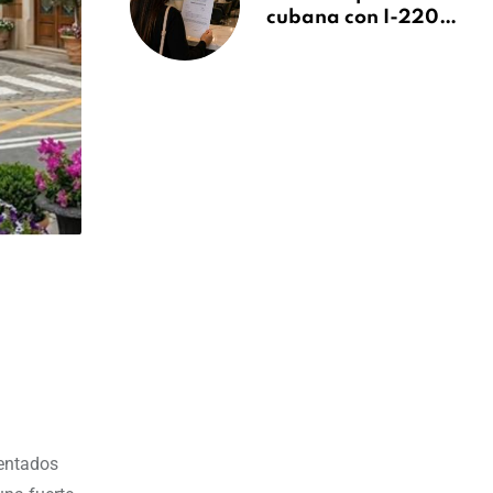
cubana con I-220A
recibe orden de
deportación:
“Todavía no me
puedo creer esta
noticia”
mentados