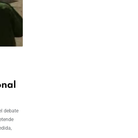
onal
el debate
retende
edida,