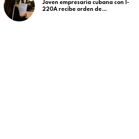
Joven empresaria cubana con I-
220A recibe orden de
deportación: “Todavía no me
puedo creer esta noticia”