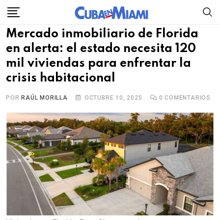
Skip
to
Mercado inmobiliario de Florida
content
en alerta: el estado necesita 120
mil viviendas para enfrentar la
crisis habitacional
POR
RAÚL MORILLA
OCTUBRE 10, 2025
0
COMENTARIOS