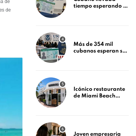
ma de
tiempo esperando su
es de
Green Card y la
obtuvo en 20 días
tras Writ of
Mandamus
Más de 354 mil
cubanos esperan su
Green Card mientras
USCIS acumula 1.5
millones de
residencias
pendientes
Icónico restaurante
de Miami Beach
cierra
repentinamente
después de 15 años
en South Beach
Joven empresaria