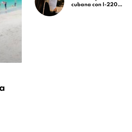
cubana con I-220A
recibe orden de
deportación:
“Todavía no me
puedo creer esta
noticia”
ra