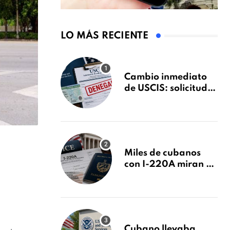
LO MÁS RECIENTE
Cambio inmediato
de USCIS: solicitudes
de inmigración
podrán ser negadas
sin previo aviso
Miles de cubanos
con I-220A miran al
26 de agosto: esto es
lo que podría
decidirse en una
audiencia clave
Cubano llevaba