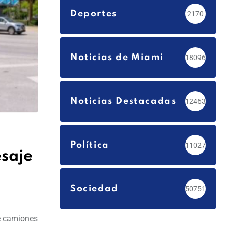
Deportes
2170
Noticias de Miami
18096
Noticias Destacadas
12463
Política
11027
esaje
Sociedad
50751
de camiones