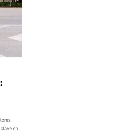
:
ctores
 clave en