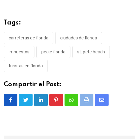
Tags:
carreteras de florida
ciudades de florida
impuestos
peaje florida
st. pete beach
turistas en florida
Compartir el Post:
LinkedIn
Pinterest
Whatsapp
Print
Share
via
Email