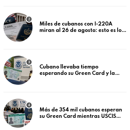
Miles de cubanos con I-220A
miran al 26 de agosto: esto es lo
que podría decidirse en una
audiencia clave
Cubano llevaba tiempo
esperando su Green Card y la
obtuvo en 20 días tras Writ of
Mandamus
Más de 354 mil cubanos esperan
su Green Card mientras USCIS
acumula 1.5 millones de
residencias pendientes