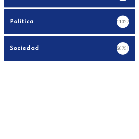
Política
11027
Sociedad
50751