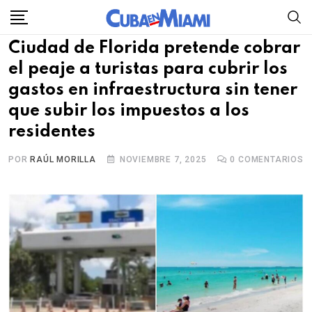
Skip
to
Ciudad de Florida pretende cobrar
content
el peaje a turistas para cubrir los
gastos en infraestructura sin tener
que subir los impuestos a los
residentes
POR
RAÚL MORILLA
NOVIEMBRE 7, 2025
0
COMENTARIOS