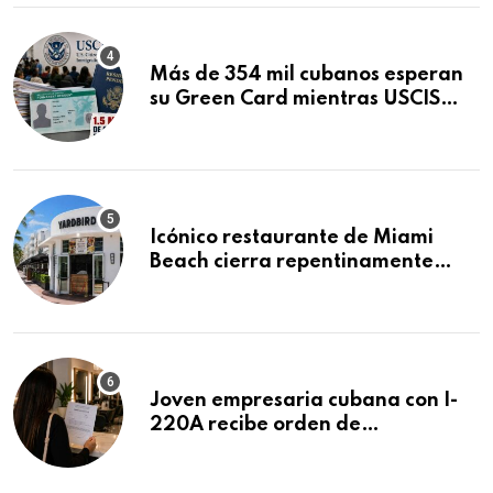
Más de 354 mil cubanos esperan
su Green Card mientras USCIS
acumula 1.5 millones de
residencias pendientes
Icónico restaurante de Miami
Beach cierra repentinamente
después de 15 años en South
Beach
Joven empresaria cubana con I-
220A recibe orden de
deportación: “Todavía no me
puedo creer esta noticia”