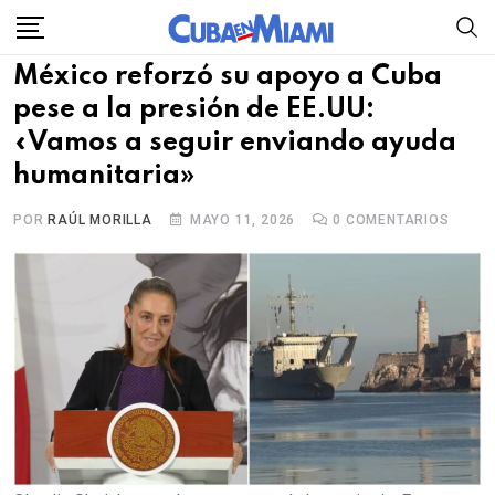
Skip
to
México reforzó su apoyo a Cuba
content
pese a la presión de EE.UU:
«Vamos a seguir enviando ayuda
humanitaria»
POR
RAÚL MORILLA
MAYO 11, 2026
0
COMENTARIOS