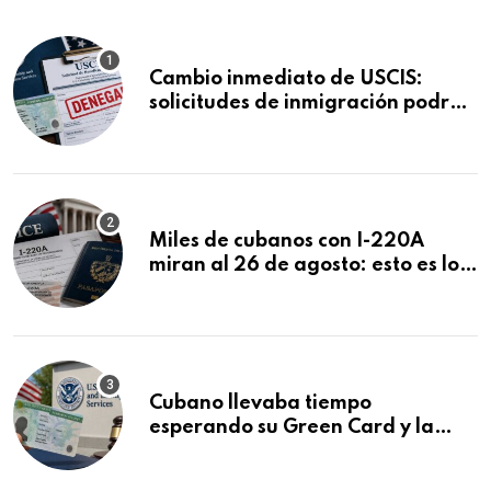
Cambio inmediato de USCIS:
solicitudes de inmigración podrán
ser negadas sin previo aviso
Miles de cubanos con I-220A
miran al 26 de agosto: esto es lo
que podría decidirse en una
audiencia clave
Cubano llevaba tiempo
esperando su Green Card y la
obtuvo en 20 días tras Writ of
Mandamus