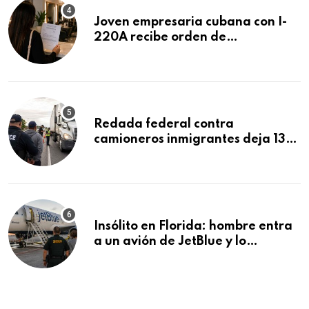
Joven empresaria cubana con I-
220A recibe orden de
deportación: “Todavía no me
puedo creer esta noticia”
Redada federal contra
camioneros inmigrantes deja 137
detenidos: ICE intensifica
controles en carreteras de EE.UU.
Insólito en Florida: hombre entra
a un avión de JetBlue y lo
encuentran durmiendo dentro