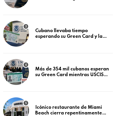
que podría decidirse en una
audiencia clave
Cubano llevaba tiempo
esperando su Green Card y la
obtuvo en 20 días tras Writ of
Mandamus
Más de 354 mil cubanos esperan
su Green Card mientras USCIS
acumula 1.5 millones de
residencias pendientes
Icónico restaurante de Miami
Beach cierra repentinamente