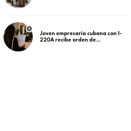
después de 15 años en South
Beach
Joven empresaria cubana con I-
220A recibe orden de
deportación: “Todavía no me
puedo creer esta noticia”