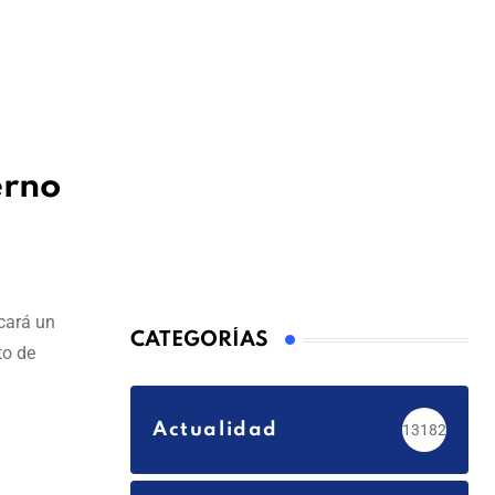
erno
scará un
CATEGORÍAS
to de
Actualidad
13182