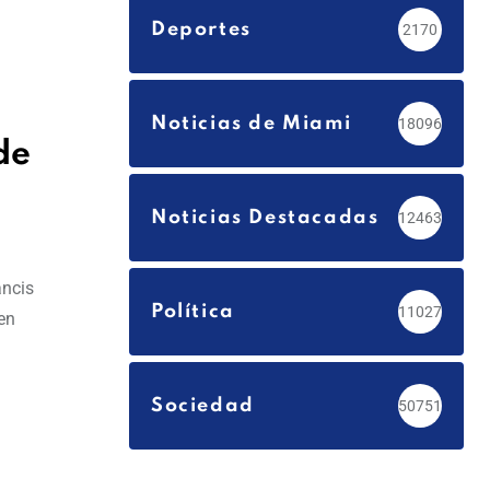
Deportes
2170
Noticias de Miami
18096
de
Noticias Destacadas
12463
ancis
Política
11027
en
Sociedad
50751