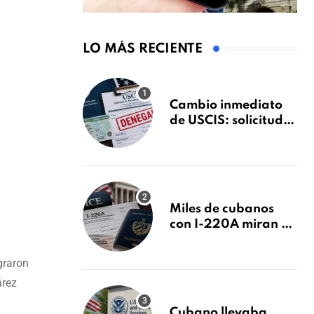
LO MÁS RECIENTE
Cambio inmediato
de USCIS: solicitudes
de inmigración
podrán ser negadas
sin previo aviso
Miles de cubanos
con I-220A miran al
26 de agosto: esto es
lo que podría
graron
decidirse en una
árez
audiencia clave
Cubano llevaba