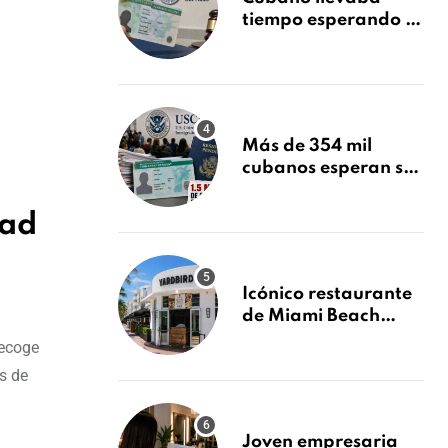
tiempo esperando su
Green Card y la
obtuvo en 20 días
tras Writ of
Mandamus
Más de 354 mil
cubanos esperan su
Green Card mientras
USCIS acumula 1.5
dad
millones de
residencias
pendientes
Icónico restaurante
de Miami Beach
cierra
recoge
repentinamente
s de
después de 15 años
en South Beach
Joven empresaria