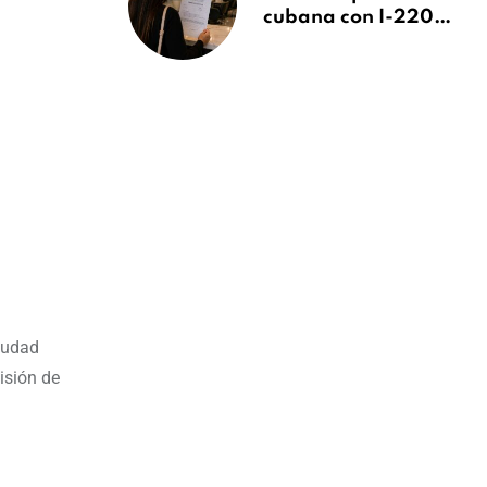
cubana con I-220A
recibe orden de
deportación:
“Todavía no me
puedo creer esta
noticia”
iudad
isión de