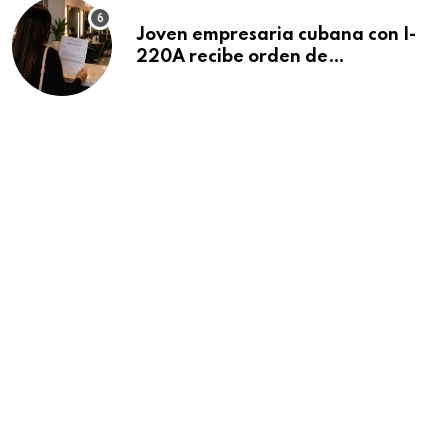
Joven empresaria cubana con I-
220A recibe orden de
deportación: “Todavía no me
puedo creer esta noticia”