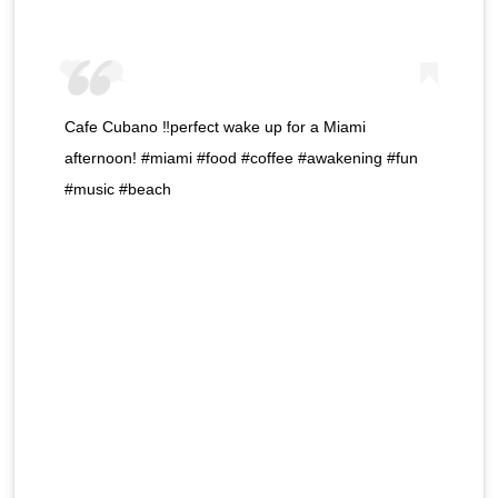
Cafe Cubano ‼️perfect wake up for a Miami
afternoon! #miami #food #coffee #awakening #fun
#music #beach