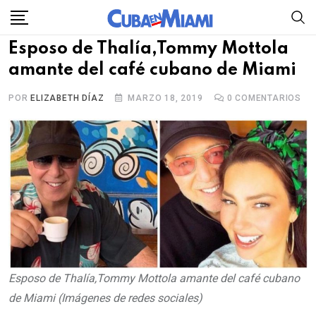
Skip
to
Esposo de Thalía,Tommy Mottola
content
amante del café cubano de Miami
POR
ELIZABETH DÍAZ
MARZO 18, 2019
0
COMENTARIOS
Esposo de Thalía,Tommy Mottola amante del café cubano
de Miami (Imágenes de redes sociales)