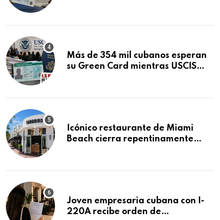
obtuvo en 20 días tras Writ of
Mandamus
Más de 354 mil cubanos esperan
su Green Card mientras USCIS
acumula 1.5 millones de
residencias pendientes
Icónico restaurante de Miami
Beach cierra repentinamente
después de 15 años en South
Beach
Joven empresaria cubana con I-
220A recibe orden de