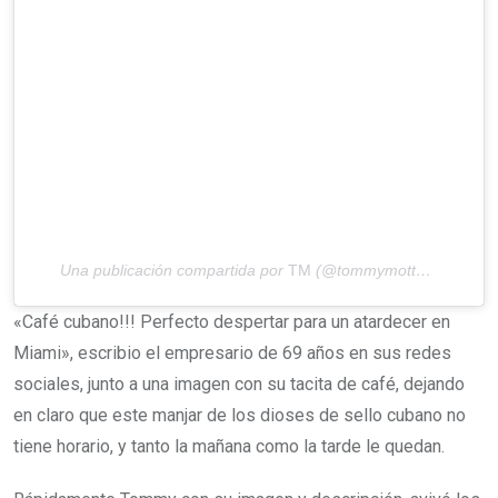
Una publicación compartida por
TM
(@tommymottola) el
17 d
«Café cubano!!! Perfecto despertar para un atardecer en
Miami», escribio el empresario de 69 años en sus redes
sociales, junto a una imagen con su tacita de café, dejando
en claro que este manjar de los dioses de sello cubano no
tiene horario, y tanto la mañana como la tarde le quedan.