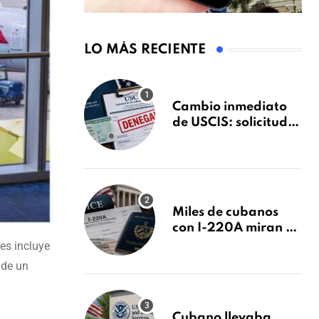
LO MÁS RECIENTE
Cambio inmediato
de USCIS: solicitudes
de inmigración
podrán ser negadas
sin previo aviso
Miles de cubanos
con I-220A miran al
26 de agosto: esto es
es incluye
lo que podría
 de un
decidirse en una
audiencia clave
Cubano llevaba