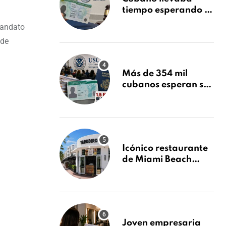
tiempo esperando su
Green Card y la
mandato
obtuvo en 20 días
 de
tras Writ of
Mandamus
Más de 354 mil
cubanos esperan su
Green Card mientras
USCIS acumula 1.5
millones de
residencias
pendientes
Icónico restaurante
de Miami Beach
cierra
repentinamente
después de 15 años
en South Beach
Joven empresaria