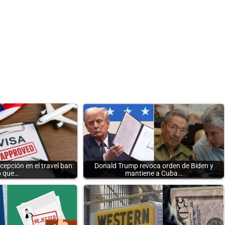
epción en el travel ban:
Donald Trump revoca orden de Biden y
o que…
mantiene a Cuba…