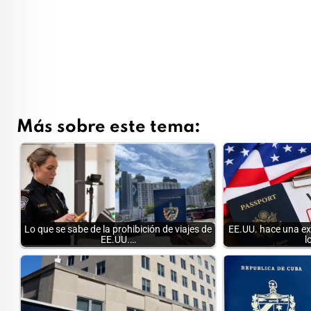
Más sobre este tema:
Lo que se sabe de la prohibición de viajes de
EE.UU. hace una exc
EE.UU.…
l