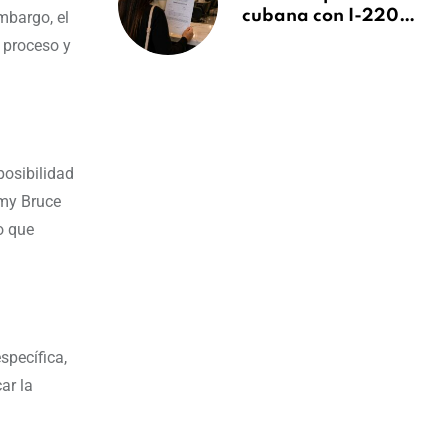
cubana con I-220A
mbargo, el
recibe orden de
 proceso y
deportación:
“Todavía no me
puedo creer esta
noticia”
posibilidad
mmy Bruce
o que
specífica,
ar la