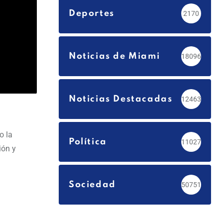
Deportes
2170
Noticias de Miami
18096
Noticias Destacadas
12463
o la
Política
11027
ión y
Sociedad
50751