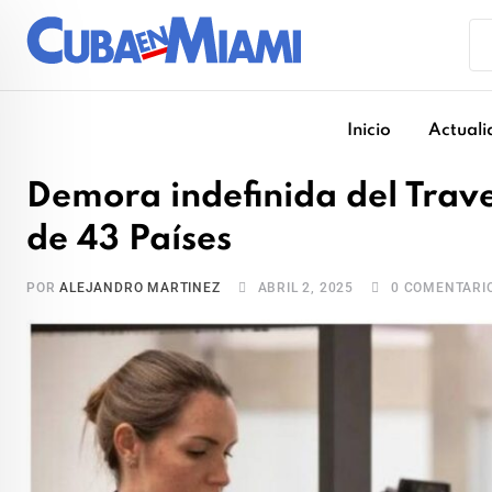
Skip
to
content
Inicio
Actuali
Demora indefinida del Trave
de 43 Países
POR
ALEJANDRO MARTINEZ
ABRIL 2, 2025
0
COMENTARI