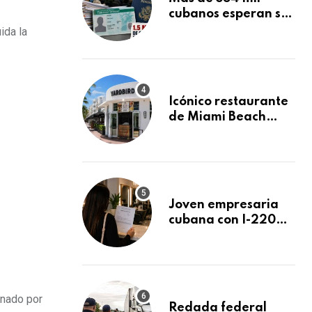
cubanos esperan su
Green Card
ida la
mientras USCIS
acumula 1.5 millones
de residencias
pendientes
Icónico restaurante
de Miami Beach
cierra
repentinamente
después de 15 años
en South Beach
Joven empresaria
cubana con I-220A
recibe orden de
deportación:
“Todavía no me
puedo creer esta
noticia”
onado por
Redada federal