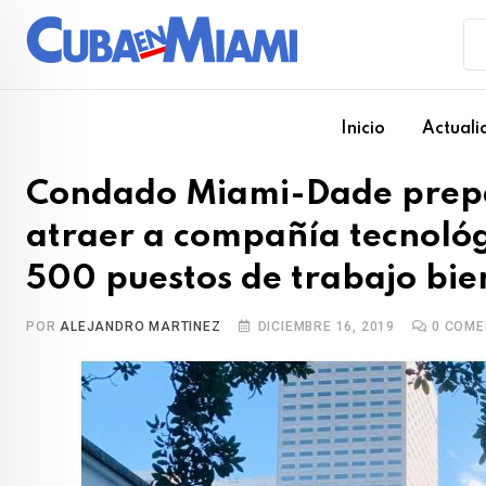
Skip
to
content
Inicio
Actuali
Condado Miami-Dade prepa
atraer a compañía tecnoló
500 puestos de trabajo bi
POR
ALEJANDRO MARTINEZ
DICIEMBRE 16, 2019
0
COME