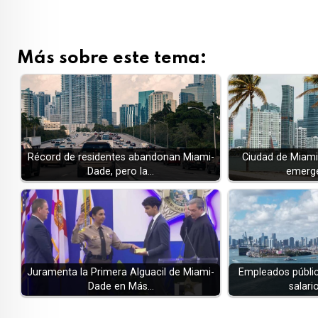
Más sobre este tema:
Récord de residentes abandonan Miami-
Ciudad de Miami
Dade, pero la…
emerge
Juramenta la Primera Alguacil de Miami-
Empleados públic
Dade en Más…
salar