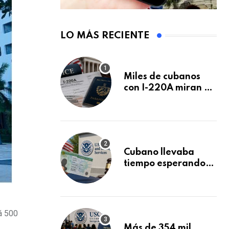
LO MÁS RECIENTE
Miles de cubanos
con I-220A miran al
26 de agosto: esto
es lo que podría
decidirse en una
audiencia clave
Cubano llevaba
tiempo esperando
su Green Card y la
obtuvo en 20 días
tras Writ of
Mandamus
á 500
Más de 354 mil