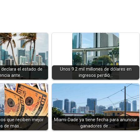
 declara el estado de
Unos 9.2 mil millones de dólares en
ncia ante…
ingresos perdió…
os que reciben mejor
Miami-Dade ya tiene fecha para anunciar
ios de más…
ganadores de…