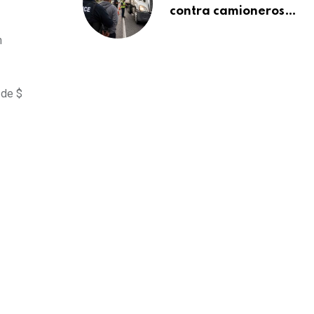
contra camioneros
inmigrantes deja
n
137 detenidos: ICE
intensifica controles
en carreteras de
EE.UU.
 de $