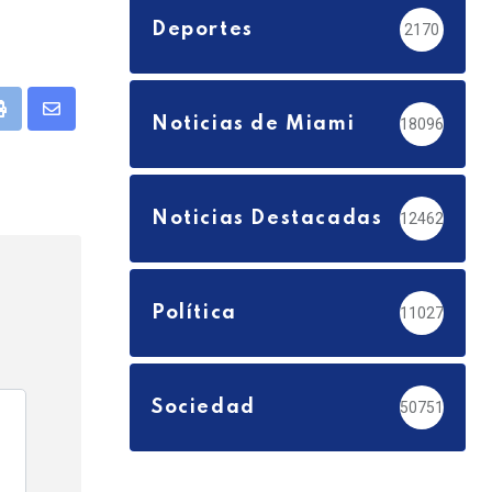
Deportes
2170
pp
Print
Share
Noticias de Miami
18096
via
Email
Noticias Destacadas
12462
Política
11027
Sociedad
50751