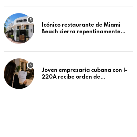
Icónico restaurante de Miami
Beach cierra repentinamente
después de 15 años en South
Beach
Joven empresaria cubana con I-
220A recibe orden de
deportación: “Todavía no me
puedo creer esta noticia”