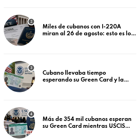
Miles de cubanos con I-220A
miran al 26 de agosto: esto es lo
que podría decidirse en una
audiencia clave
Cubano llevaba tiempo
esperando su Green Card y la
obtuvo en 20 días tras Writ of
Mandamus
Más de 354 mil cubanos esperan
su Green Card mientras USCIS
acumula 1.5 millones de
residencias pendientes