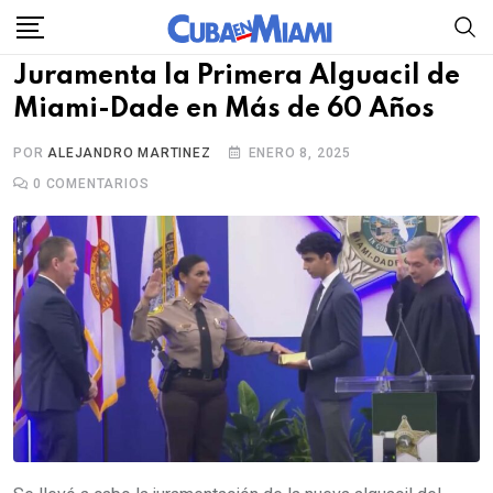
Skip
to
Juramenta la Primera Alguacil de
content
Miami-Dade en Más de 60 Años
POR
ALEJANDRO MARTINEZ
ENERO 8, 2025
0
COMENTARIOS