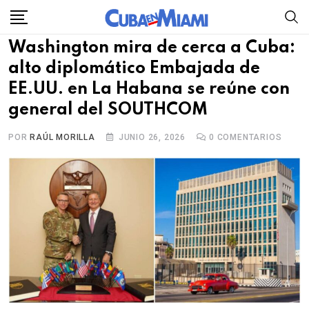
Skip
to
Washington mira de cerca a Cuba:
content
alto diplomático Embajada de
EE.UU. en La Habana se reúne con
general del SOUTHCOM
POR
RAÚL MORILLA
JUNIO 26, 2026
0
COMENTARIOS