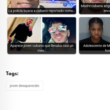
Madre cubana angu
La policía busca a cubano reportado como…
enc
Aparece joven cubano que llevaba casi un
Adolescente de 
mes…
ho
Tags:
joven desaparecido