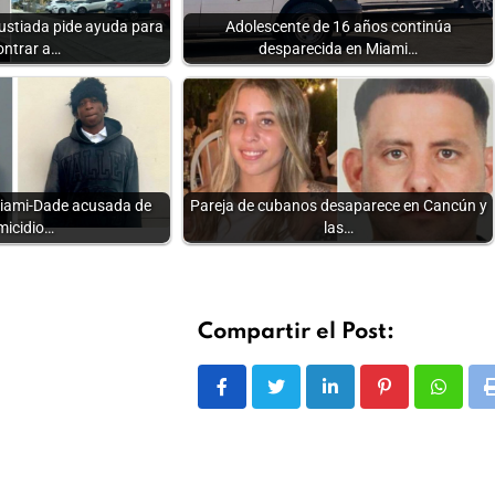
stiada pide ayuda para
Adolescente de 16 años continúa
ontrar a…
desparecida en Miami…
Miami-Dade acusada de
Pareja de cubanos desaparece en Cancún y
micidio…
las…
Compartir el Post:
LinkedIn
Pinterest
Whats