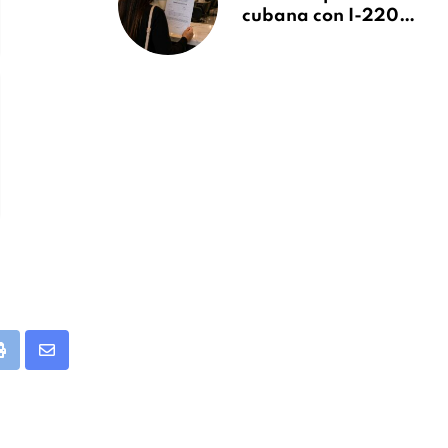
cubana con I-220A
recibe orden de
deportación:
“Todavía no me
puedo creer esta
noticia”
app
Print
Share
via
Email