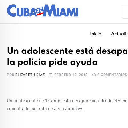
Skip
to
content
Inicio
Actuali
Un adolescente está desapa
la policía pide ayuda
POR
ELIZABETH DÍAZ
FEBRERO 19, 2018
0
COMENTARIOS
Un adolescente de 14 años está desaparecido desde el vierne
encontrarlo, se trata de Jean Jamsley.