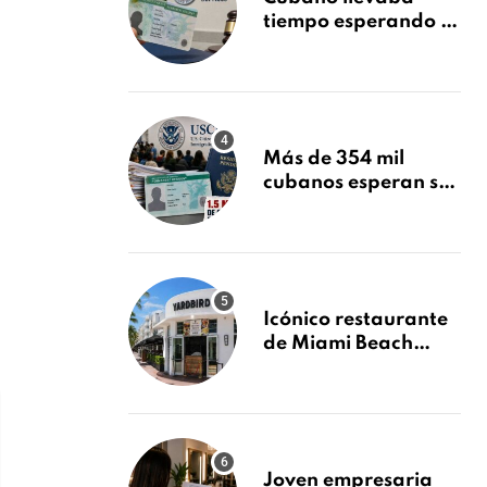
tiempo esperando su
Green Card y la
obtuvo en 20 días
tras Writ of
Mandamus
Más de 354 mil
cubanos esperan su
Green Card mientras
USCIS acumula 1.5
millones de
residencias
pendientes
Icónico restaurante
de Miami Beach
cierra
repentinamente
después de 15 años
en South Beach
Joven empresaria