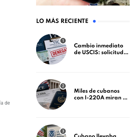
LO MÁS RECIENTE
Cambio inmediato
de USCIS: solicitudes
de inmigración
podrán ser negadas
sin previo aviso
Miles de cubanos
con I-220A miran al
ía de
26 de agosto: esto es
lo que podría
decidirse en una
audiencia clave
Cubano llevaba