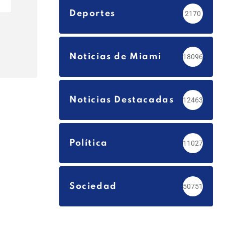
Deportes
2170
Noticias de Miami
18096
Noticias Destacadas
12463
Política
11027
Sociedad
50751