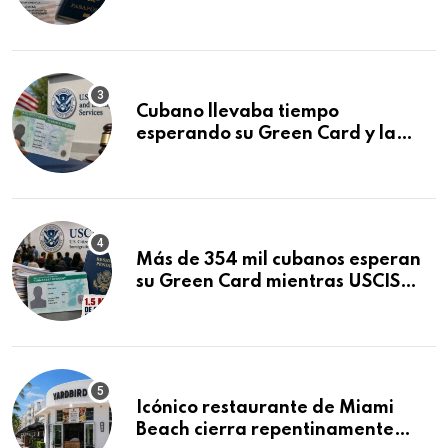
que podría decidirse en una
audiencia clave
Cubano llevaba tiempo
esperando su Green Card y la
obtuvo en 20 días tras Writ of
Mandamus
Más de 354 mil cubanos esperan
su Green Card mientras USCIS
acumula 1.5 millones de
residencias pendientes
Icónico restaurante de Miami
Beach cierra repentinamente