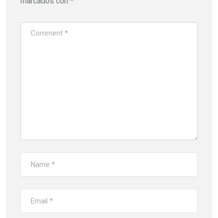
marcados con
*