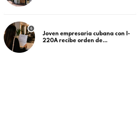
después de 15 años en South
Beach
Joven empresaria cubana con I-
220A recibe orden de
deportación: “Todavía no me
puedo creer esta noticia”