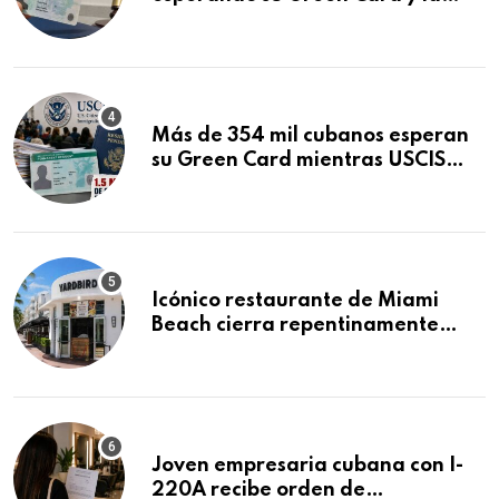
obtuvo en 20 días tras Writ of
Mandamus
Más de 354 mil cubanos esperan
su Green Card mientras USCIS
acumula 1.5 millones de
residencias pendientes
Icónico restaurante de Miami
Beach cierra repentinamente
después de 15 años en South
Beach
Joven empresaria cubana con I-
220A recibe orden de