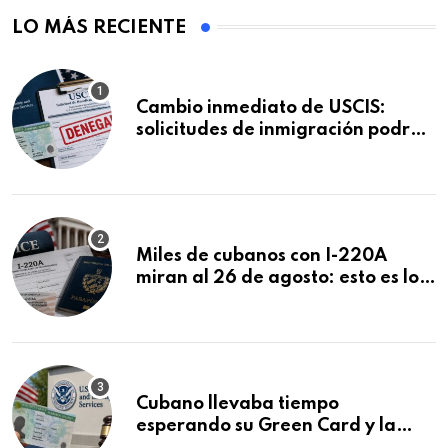
LO MÁS RECIENTE
Cambio inmediato de USCIS:
solicitudes de inmigración podrán
ser negadas sin previo aviso
Miles de cubanos con I-220A
miran al 26 de agosto: esto es lo
que podría decidirse en una
audiencia clave
Cubano llevaba tiempo
esperando su Green Card y la
obtuvo en 20 días tras Writ of