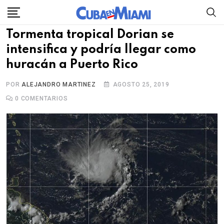
Skip
to
Tormenta tropical Dorian se
content
intensifica y podría llegar como
huracán a Puerto Rico
POR
ALEJANDRO MARTINEZ
AGOSTO 25, 2019
0
COMENTARIOS