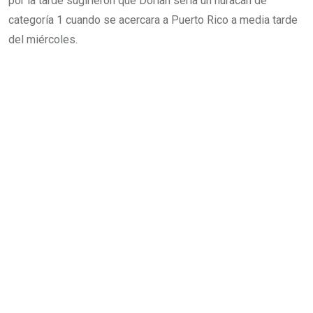
por la tarde sugirieron que Dorian sería un huracán de
categoría 1 cuando se acercara a Puerto Rico a media tarde
del miércoles.