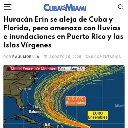
Skip
to
Huracán Erin se aleja de Cuba y
content
Florida, pero amenaza con lluvias
e inundaciones en Puerto Rico y las
Islas Vírgenes
POR
RAÚL MORILLA
AGOSTO 15, 2025
0
COMENTARIOS