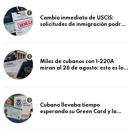
Cambio inmediato de USCIS:
solicitudes de inmigración podrán
ser negadas sin previo aviso
Miles de cubanos con I-220A
miran al 26 de agosto: esto es lo
que podría decidirse en una
audiencia clave
Cubano llevaba tiempo
esperando su Green Card y la
obtuvo en 20 días tras Writ of
Mandamus