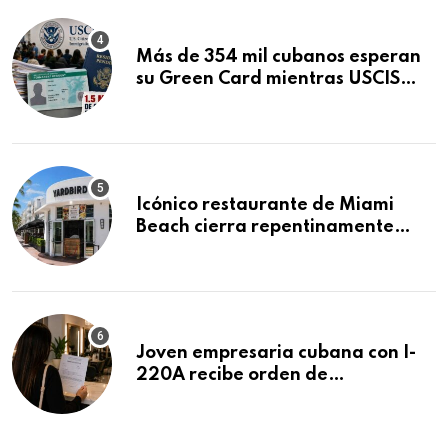
Más de 354 mil cubanos esperan
su Green Card mientras USCIS
acumula 1.5 millones de
residencias pendientes
Icónico restaurante de Miami
Beach cierra repentinamente
después de 15 años en South
Beach
Joven empresaria cubana con I-
220A recibe orden de
deportación: “Todavía no me
puedo creer esta noticia”