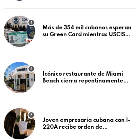
Mandamus
Más de 354 mil cubanos esperan
su Green Card mientras USCIS
acumula 1.5 millones de
residencias pendientes
Icónico restaurante de Miami
Beach cierra repentinamente
después de 15 años en South
Beach
Joven empresaria cubana con I-
220A recibe orden de
deportación: “Todavía no me