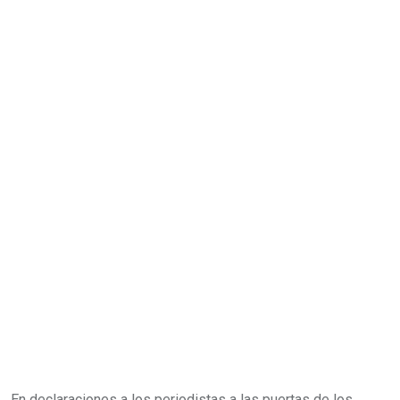
En declaraciones a los periodistas a las puertas de los