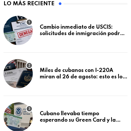
LO MÁS RECIENTE
Cambio inmediato de USCIS:
solicitudes de inmigración podrán
ser negadas sin previo aviso
Miles de cubanos con I-220A
miran al 26 de agosto: esto es lo
que podría decidirse en una
audiencia clave
Cubano llevaba tiempo
esperando su Green Card y la
obtuvo en 20 días tras Writ of