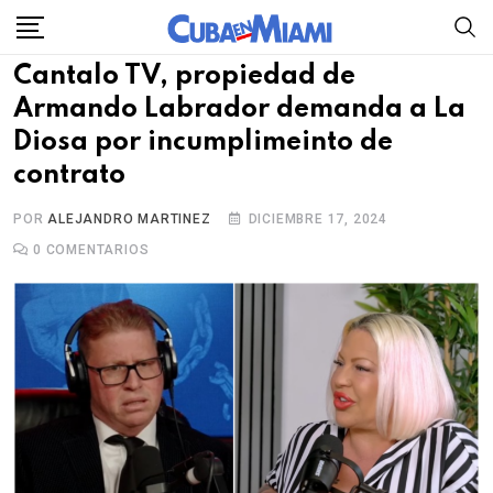
Skip
to
Cantalo TV, propiedad de
content
Armando Labrador demanda a La
Diosa por incumplimeinto de
contrato
POR
ALEJANDRO MARTINEZ
DICIEMBRE 17, 2024
0
COMENTARIOS