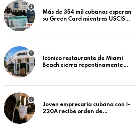
Más de 354 mil cubanos esperan
su Green Card mientras USCIS
acumula 1.5 millones de
residencias pendientes
Icónico restaurante de Miami
Beach cierra repentinamente
después de 15 años en South
Beach
Joven empresaria cubana con I-
220A recibe orden de
deportación: “Todavía no me
puedo creer esta noticia”