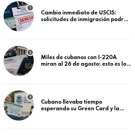
Cambio inmediato de USCIS:
solicitudes de inmigración podrán
ser negadas sin previo aviso
Miles de cubanos con I-220A
miran al 26 de agosto: esto es lo
que podría decidirse en una
audiencia clave
Cubano llevaba tiempo
esperando su Green Card y la
obtuvo en 20 días tras Writ of
Mandamus