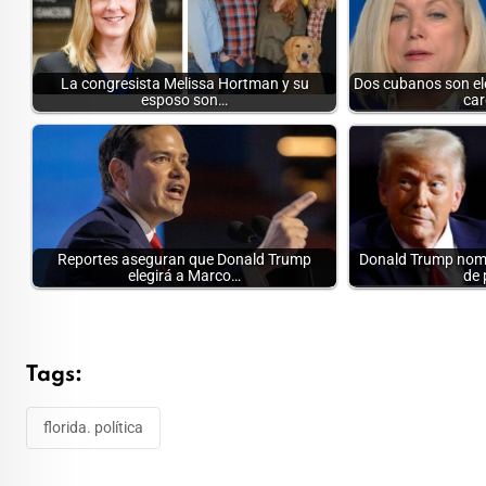
La congresista Melissa Hortman y su
Dos cubanos son e
esposo son…
car
Reportes aseguran que Donald Trump
Donald Trump nomb
elegirá a Marco…
de 
Tags:
florida. política