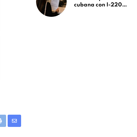
cubana con I-220A
recibe orden de
deportación:
“Todavía no me
puedo creer esta
noticia”
app
Print
Share
via