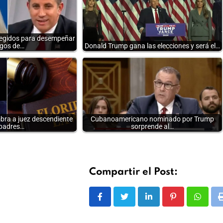
legidos para desempeñar
gos de…
Donald Trump gana las elecciones y será el…
ra a juez descendiente
Cubanoamericano nominado por Trump
padres…
sorprende al…
Compartir el Post:
LinkedIn
Pinterest
Whats