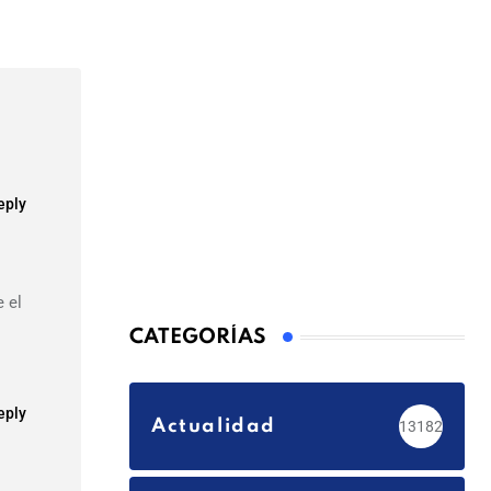
Email
eply
 el
CATEGORÍAS
eply
Actualidad
13182