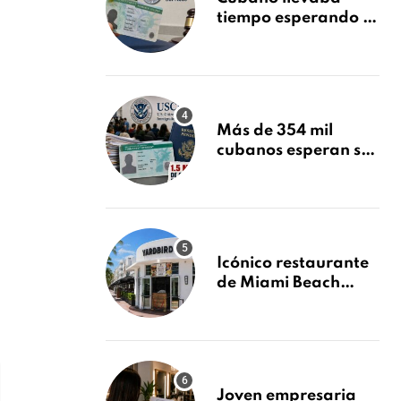
tiempo esperando su
Green Card y la
obtuvo en 20 días
tras Writ of
Mandamus
Más de 354 mil
cubanos esperan su
Green Card mientras
USCIS acumula 1.5
millones de
residencias
pendientes
Icónico restaurante
de Miami Beach
cierra
repentinamente
después de 15 años
en South Beach
Joven empresaria