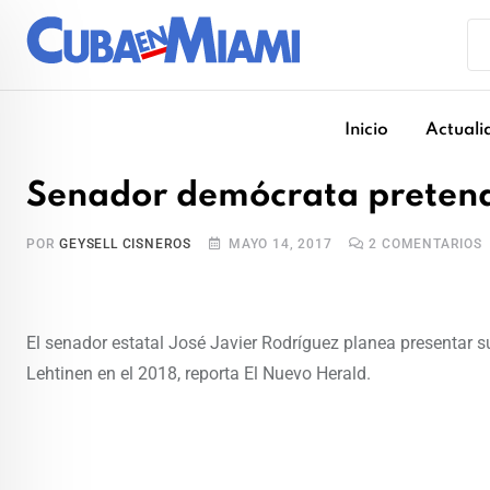
Skip
to
content
Inicio
Actuali
Senador demócrata pretend
POR
GEYSELL CISNEROS
MAYO 14, 2017
2
COMENTARIOS
El senador estatal José Javier Rodríguez planea presentar s
Lehtinen en el 2018, reporta El Nuevo Herald.