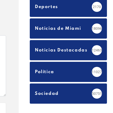
Deportes
2170
Noticias de Miami
18096
Noticias Destacadas
12463
Política
11027
Sociedad
50751