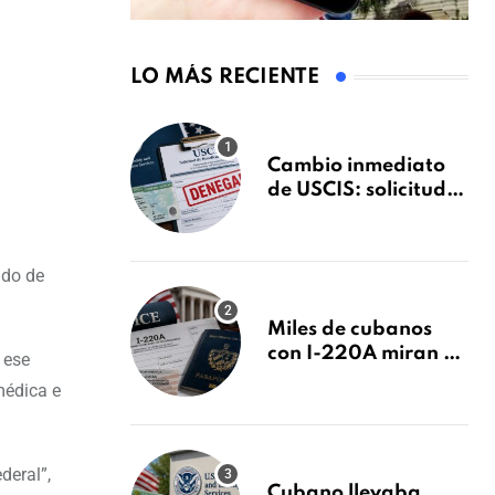
LO MÁS RECIENTE
Cambio inmediato
de USCIS: solicitudes
de inmigración
podrán ser negadas
sin previo aviso
ndo de
Miles de cubanos
con I-220A miran al
 ese
26 de agosto: esto es
médica e
lo que podría
decidirse en una
audiencia clave
deral”,
Cubano llevaba