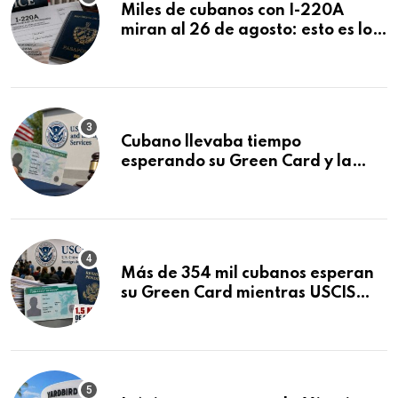
Miles de cubanos con I-220A
miran al 26 de agosto: esto es lo
que podría decidirse en una
audiencia clave
Cubano llevaba tiempo
esperando su Green Card y la
obtuvo en 20 días tras Writ of
Mandamus
Más de 354 mil cubanos esperan
su Green Card mientras USCIS
acumula 1.5 millones de
residencias pendientes