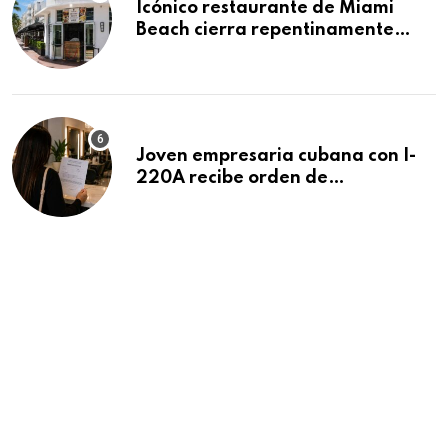
Icónico restaurante de Miami
Beach cierra repentinamente
después de 15 años en South
Beach
Joven empresaria cubana con I-
220A recibe orden de
deportación: “Todavía no me
puedo creer esta noticia”