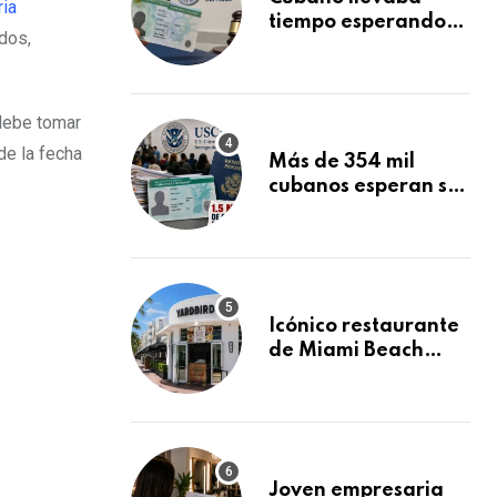
ria
tiempo esperando
dos,
su Green Card y la
obtuvo en 20 días
tras Writ of
Mandamus
 debe tomar
de la fecha
Más de 354 mil
cubanos esperan su
Green Card
mientras USCIS
acumula 1.5 millones
de residencias
pendientes
Icónico restaurante
de Miami Beach
cierra
repentinamente
después de 15 años
en South Beach
Joven empresaria