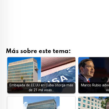
Más sobre este tema:
Embajada de EE.UU en Cuba otorga más
Marco Rubio advi
de 21 mil visas…
v