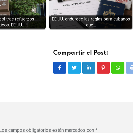
tbol trae refuerzos
EE.UU. endurece las reglas para cubanos
ticos: EE.UU…
que…
Compartir el Post:
LinkedIn
Pinterest
Whatsa
Los campos obligatorios están marcados con
*