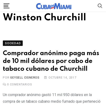
Skip
to
Winston Churchill
content
SOCIEDAD
Comprador anónimo paga más
de 10 mil dólares por cabo de
tabaco cubano de Churchill
POR
GEYSELL CISNEROS
OCTUBRE 14, 2017
0
COMENTARIOS
Un comprador anónimo gastó 11 mil 950 dólares en la
compra de un tabaco cubano medio fumado que perteneció