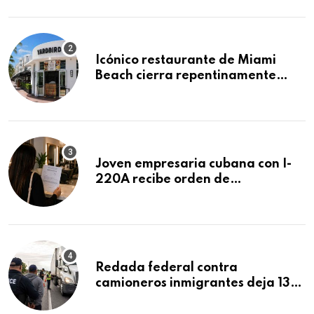
residencias pendientes
Icónico restaurante de Miami
Beach cierra repentinamente
después de 15 años en South
Beach
Joven empresaria cubana con I-
220A recibe orden de
deportación: “Todavía no me
puedo creer esta noticia”
Redada federal contra
camioneros inmigrantes deja 137
detenidos: ICE intensifica