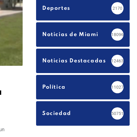
Deportes
2170
Noticias de Miami
18096
Noticias Destacadas
12463
Política
11027
a
Sociedad
50751
 un