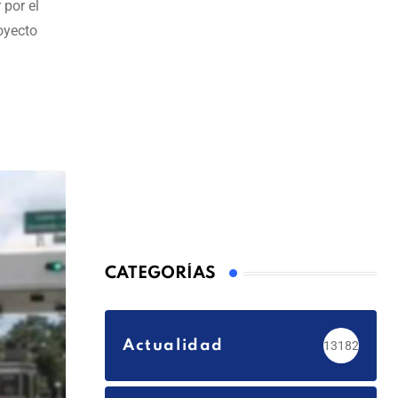
 por el
royecto
CATEGORÍAS
Actualidad
13182