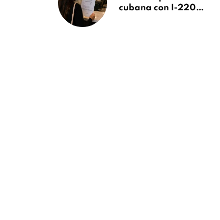
cubana con I-220A
recibe orden de
deportación:
“Todavía no me
puedo creer esta
noticia”