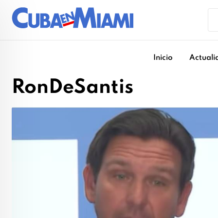
Skip
to
content
Inicio
Actuali
RonDeSantis