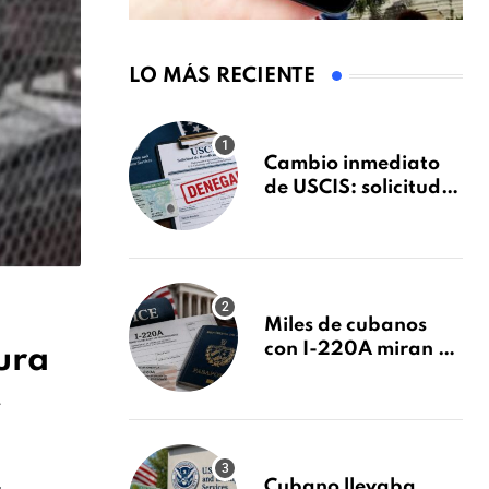
LO MÁS RECIENTE
Cambio inmediato
de USCIS: solicitudes
de inmigración
podrán ser negadas
sin previo aviso
Miles de cubanos
con I-220A miran al
ura
26 de agosto: esto es
»
lo que podría
decidirse en una
audiencia clave
Cubano llevaba