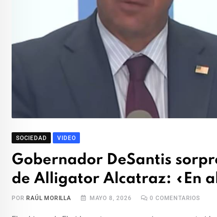
SOCIEDAD
VIDEO
Gobernador DeSantis sorpre
de Alligator Alcatraz: «En 
POR
RAÚL MORILLA
MAYO 8, 2026
0
COMENTARIOS