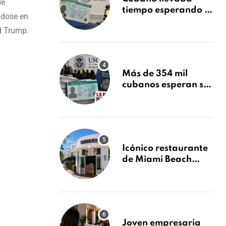
de
tiempo esperando su
ndose en
Green Card y la
d Trump.
obtuvo en 20 días
tras Writ of
Mandamus
Más de 354 mil
cubanos esperan su
Green Card mientras
USCIS acumula 1.5
millones de
residencias
pendientes
Icónico restaurante
de Miami Beach
cierra
repentinamente
después de 15 años
en South Beach
Joven empresaria