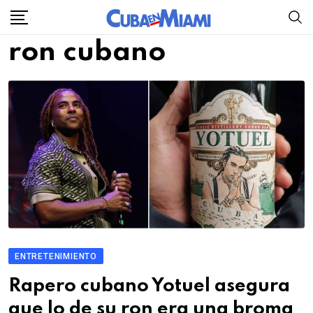
Skip
to
ron cubano
content
ENTRETENIMIENTO
Rapero cubano Yotuel asegura
que lo de su ron era una broma