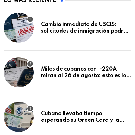
LO MÁS RECIENTE
Cambio inmediato de USCIS:
solicitudes de inmigración podrán
ser negadas sin previo aviso
Miles de cubanos con I-220A
miran al 26 de agosto: esto es lo
que podría decidirse en una
audiencia clave
Cubano llevaba tiempo
esperando su Green Card y la
obtuvo en 20 días tras Writ of
Mandamus