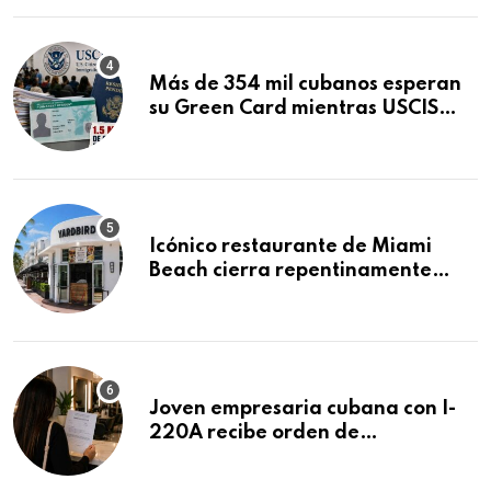
Más de 354 mil cubanos esperan
su Green Card mientras USCIS
acumula 1.5 millones de
residencias pendientes
Icónico restaurante de Miami
Beach cierra repentinamente
después de 15 años en South
Beach
Joven empresaria cubana con I-
220A recibe orden de
deportación: “Todavía no me
puedo creer esta noticia”