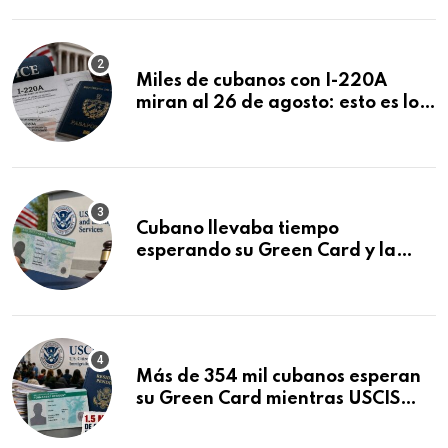
Miles de cubanos con I-220A
miran al 26 de agosto: esto es lo
que podría decidirse en una
audiencia clave
Cubano llevaba tiempo
esperando su Green Card y la
obtuvo en 20 días tras Writ of
Mandamus
Más de 354 mil cubanos esperan
su Green Card mientras USCIS
acumula 1.5 millones de
residencias pendientes