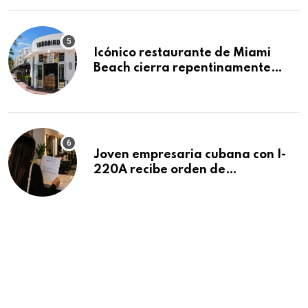
Icónico restaurante de Miami
Beach cierra repentinamente
después de 15 años en South
Beach
Joven empresaria cubana con I-
220A recibe orden de
deportación: “Todavía no me
puedo creer esta noticia”