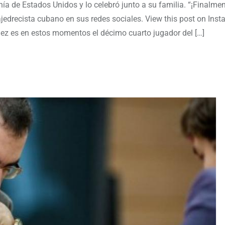
ía de Estados Unidos y lo celebró junto a su familia. “¡Finalme
ajedrecista cubano en sus redes sociales. View this post on Ins
z es en estos momentos el décimo cuarto jugador del […]