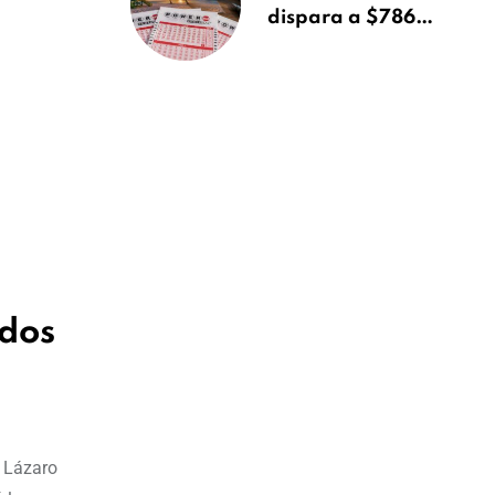
dispara a $786
millones: en Florida
el ganador podría
quedarse con más
dinero
ados
y Lázaro