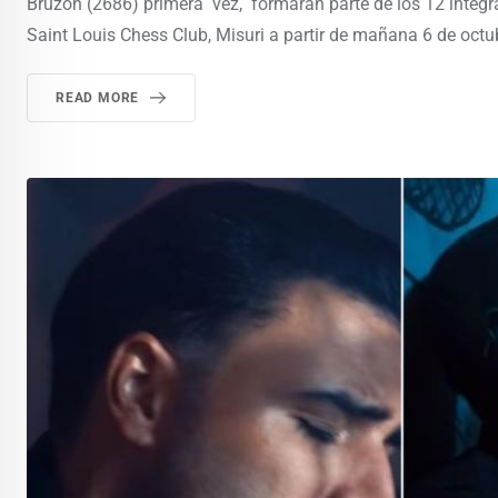
Bruzón (2686) primera vez, formarán parte de los 12 integ
Saint Louis Chess Club, Misuri a partir de mañana 6 de octub
READ MORE