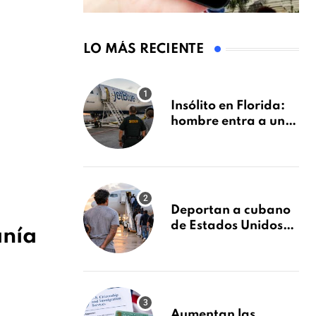
LO MÁS RECIENTE
Insólito en Florida:
hombre entra a un
avión de JetBlue y lo
encuentran
durmiendo dentro
Deportan a cubano
de Estados Unidos
anía
tras condena por
fraude de más de
$340,000 y robo de
vehículos
Aumentan las