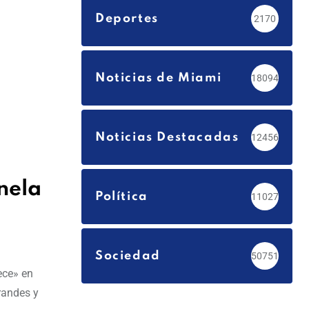
Deportes
2170
Noticias de Miami
18094
Noticias Destacadas
12456
nela
Política
11027
Sociedad
50751
ece» en
randes y