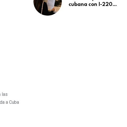
cubana con I-220A
recibe orden de
deportación:
“Todavía no me
puedo creer esta
noticia”
 las
uda a Cuba