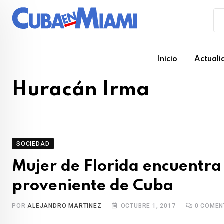
Skip
to
content
Inicio
Actuali
Huracán Irma
SOCIEDAD
Mujer de Florida encuentra
proveniente de Cuba
POR
ALEJANDRO MARTINEZ
OCTUBRE 1, 2017
0
COMEN