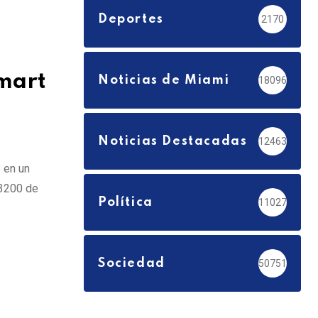
Deportes
2170
lmart
Noticias de Miami
18096
Noticias Destacadas
12463
 en un
 3200 de
Política
11027
Sociedad
50751