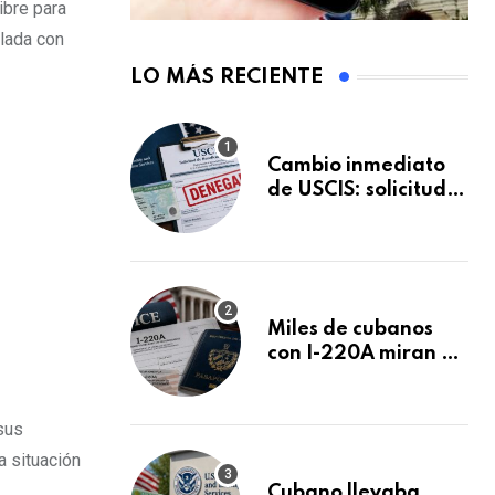
ibre para
llada con
LO MÁS RECIENTE
Cambio inmediato
de USCIS: solicitudes
de inmigración
podrán ser negadas
sin previo aviso
Miles de cubanos
con I-220A miran al
26 de agosto: esto
es lo que podría
decidirse en una
sus
audiencia clave
a situación
Cubano llevaba