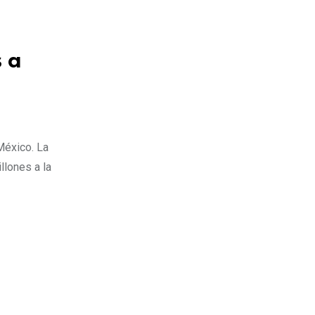
 a
México. La
llones a la