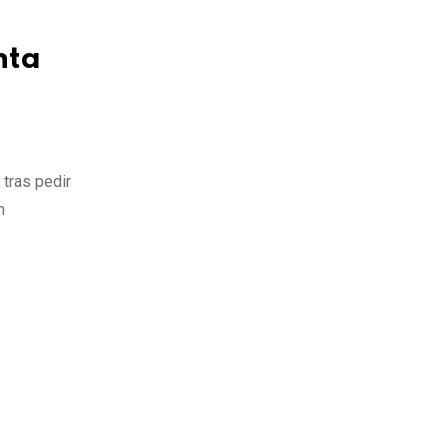
nta
tras pedir
n