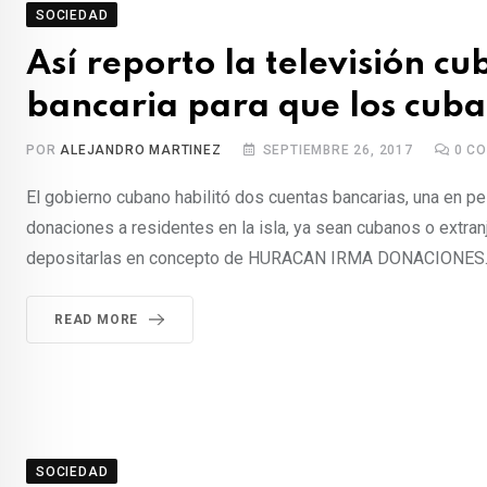
SOCIEDAD
Así reporto la televisión c
bancaria para que los cub
POR
ALEJANDRO MARTINEZ
SEPTIEMBRE 26, 2017
0
CO
El gobierno cubano habilitó dos cuentas bancarias, una en p
donaciones a residentes en la isla, ya sean cubanos o extra
depositarlas en concepto de HURACAN IRMA DONACIONES. El 
READ MORE
SOCIEDAD