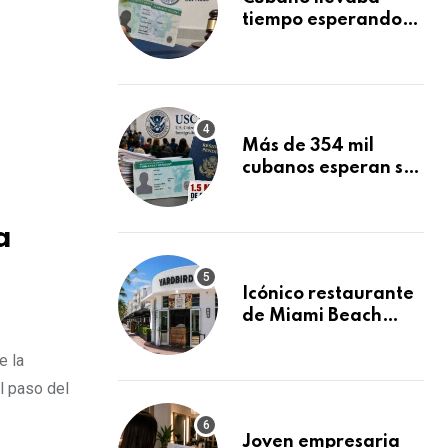
tiempo esperando
su Green Card y la
obtuvo en 20 días
tras Writ of
Mandamus
Más de 354 mil
cubanos esperan su
Green Card
mientras USCIS
a
acumula 1.5 millones
de residencias
pendientes
Icónico restaurante
de Miami Beach
cierra
e la
repentinamente
después de 15 años
l paso del
en South Beach
Joven empresaria