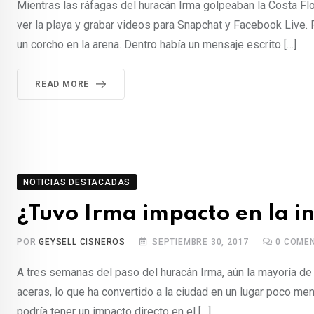
Mientras las ráfagas del huracán Irma golpeaban la Costa Flor
ver la playa y grabar videos para Snapchat y Facebook Live.
un corcho en la arena. Dentro había un mensaje escrito […]
READ MORE
NOTICIAS DESTACADAS
¿Tuvo Irma impacto en la in
POR
GEYSELL CISNEROS
SEPTIEMBRE 30, 2017
0
COMEN
A tres semanas del paso del huracán Irma, aún la mayoría d
aceras, lo que ha convertido a la ciudad en un lugar poco me
podría tener un impacto directo en el […]