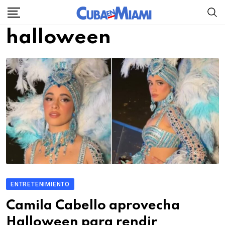
Skip
to
halloween
content
ENTRETENIMIENTO
Camila Cabello aprovecha
Halloween para rendir