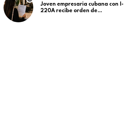
Joven empresaria cubana con I-
220A recibe orden de
deportación: “Todavía no me
puedo creer esta noticia”