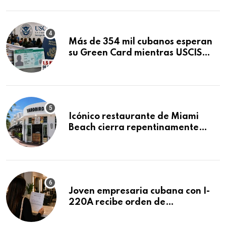
Mandamus
Más de 354 mil cubanos esperan
su Green Card mientras USCIS
acumula 1.5 millones de
residencias pendientes
Icónico restaurante de Miami
Beach cierra repentinamente
después de 15 años en South
Beach
Joven empresaria cubana con I-
220A recibe orden de
deportación: “Todavía no me
puedo creer esta noticia”