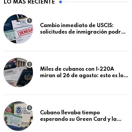
LO MÁS RECIENTE
Cambio inmediato de USCIS:
solicitudes de inmigración podrán
ser negadas sin previo aviso
Miles de cubanos con I-220A
miran al 26 de agosto: esto es lo
que podría decidirse en una
audiencia clave
Cubano llevaba tiempo
esperando su Green Card y la
obtuvo en 20 días tras Writ of